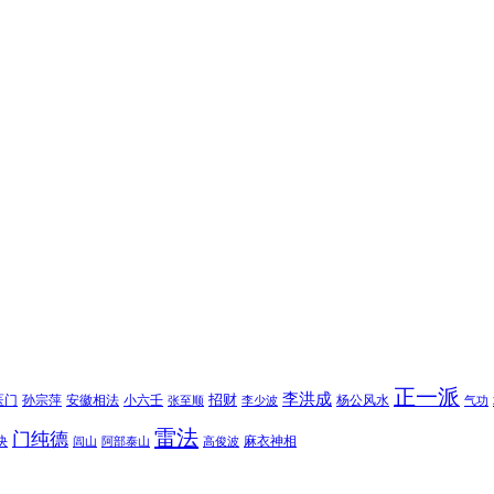
正一派
李洪成
招财
医门
孙宗萍
安徽相法
小六壬
杨公风水
张至顺
李少波
气功
雷法
门纯德
诀
麻衣神相
闾山
阿部泰山
高俊波