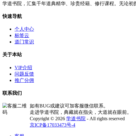
学道书院，汇集千年道典精华、珍贵经籍、修行课程。无论初
快速导航
个人中心
标签云
道门常识
关于本站
VIP介绍
问题反馈
推广分佣
联系我们
如有BUG或建议可加客服微信联系。
走进学道书院，典藏就在指尖，大道就在眼前。
Copyright © 2026
学道书院
- All rights reserved
京ICP备17033473号-4