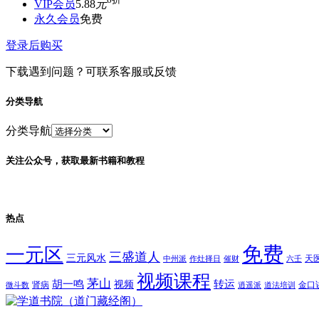
VIP会员
5.88
元
永久会员
免费
登录后购买
下载遇到问题？可联系客服或反馈
分类导航
分类导航
关注公众号，获取最新书籍和教程
热点
免费
一元区
三盛道人
三元风水
天
中州派
作灶择日
催财
六壬
视频课程
茅山
胡一鸣
转运
视频
肾病
金口
微斗数
逍遥派
道法培训