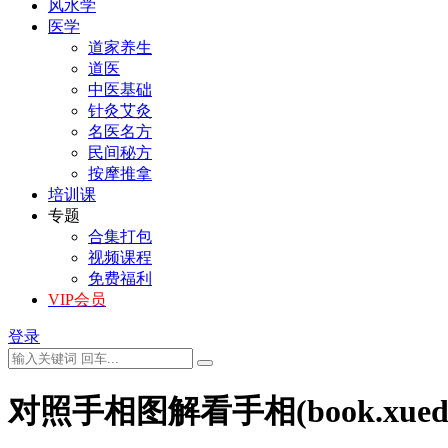
风水学
医学
道家养生
道医
中医基础
针灸艾灸
名医名方
民间秘方
按摩推拿
培训课
专题
合集打包
视频课程
免费福利
VIP会员
登录
对照手相图解看手相(book.xuedao