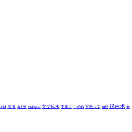
祝由术
玄空风水
清微
王亭之
盲派八字
白鹤鸣
求财
滴天髓
独家秘方
相面
紫