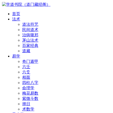
首页
法术
道法符咒
民间道术
治病驱邪
茅山法术
百家经典
道藏
易学
奇门遁甲
六壬
六爻
相面
四柱八字
命理学
梅花易数
紫微斗数
择日
术数学