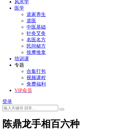
风水学
医学
道家养生
道医
中医基础
针灸艾灸
名医名方
民间秘方
按摩推拿
培训课
专题
合集打包
视频课程
免费福利
VIP会员
登录
陈鼎龙手相百六种