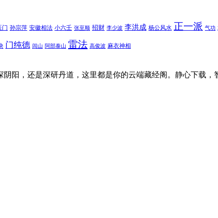
正一派
李洪成
招财
医门
孙宗萍
安徽相法
小六壬
杨公风水
张至顺
李少波
气功
雷法
门纯德
诀
麻衣神相
闾山
阿部泰山
高俊波
探阴阳，还是深研丹道，这里都是你的云端藏经阁。静心下载，