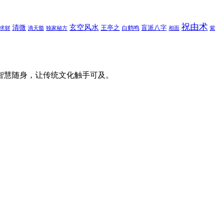
祝由术
玄空风水
清微
王亭之
盲派八字
白鹤鸣
求财
滴天髓
独家秘方
相面
紫
智慧随身，让传统文化触手可及。