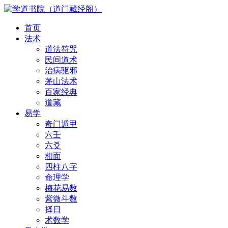
首页
法术
道法符咒
民间道术
治病驱邪
茅山法术
百家经典
道藏
易学
奇门遁甲
六壬
六爻
相面
四柱八字
命理学
梅花易数
紫微斗数
择日
术数学