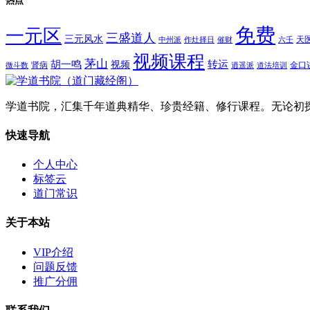
热点
免费
一元区
三盛道人
三元风水
天
中州派
作灶择日
催财
六壬
视频课程
茅山
胡一鸣
转运
视频
肾病
金口
微斗数
逍遥派
道法培训
学道书院，汇集千年道典精华、珍贵经籍、修行课程。无论初
快速导航
个人中心
标签云
道门常识
关于本站
VIP介绍
问题反馈
推广分佣