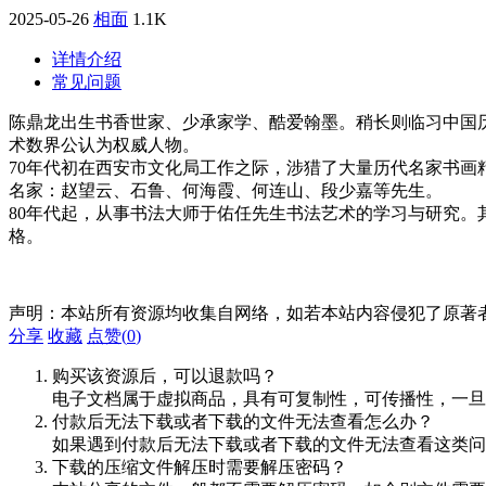
2025-05-26
相面
1.1K
详情介绍
常见问题
陈鼎龙出生书香世家、少承家学、酷爱翰墨。稍长则临习中国历
术数界公认为权威人物。
70年代初在西安市文化局工作之际，涉猎了大量历代名家书
名家：赵望云、石鲁、何海霞、何连山、段少嘉等先生。
80年代起，从事书法大师于佑任先生书法艺术的学习与研究
格。
声明：本站所有资源均收集自网络，如若本站内容侵犯了原著
分享
收藏
点赞(
0
)
购买该资源后，可以退款吗？
电子文档属于虚拟商品，具有可复制性，可传播性，一旦
付款后无法下载或者下载的文件无法查看怎么办？
如果遇到付款后无法下载或者下载的文件无法查看这类问题，
下载的压缩文件解压时需要解压密码？