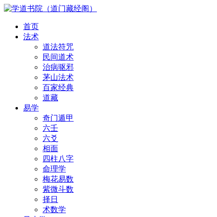
首页
法术
道法符咒
民间道术
治病驱邪
茅山法术
百家经典
道藏
易学
奇门遁甲
六壬
六爻
相面
四柱八字
命理学
梅花易数
紫微斗数
择日
术数学