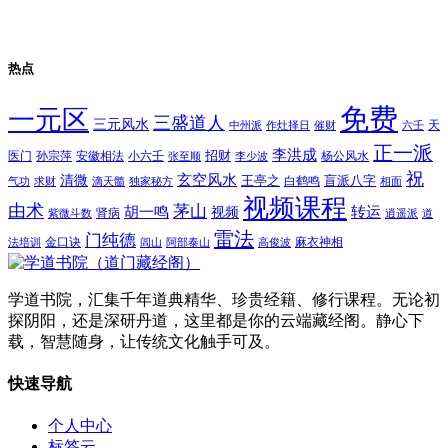
热点
免费
一元区
三盛道人
三元风水
天
中州派
作灶择日
催财
六壬
正一派
李洪成
招财
医门
孙宗萍
安徽相法
小六壬
杨公风水
张至顺
李少波
祝
玄空风水
清微
王亭之
盲派八字
白鹤鸣
气功
求财
滴天髓
独家秘方
相面
视频课程
由术
茅山
胡一鸣
转运
视频
肾病
紫微斗数
逍遥派
道
雷法
门纯德
金口诀
麻衣神相
法培训
闾山
阿部泰山
高俊波
学道书院，汇集千年道典精华、珍贵经籍、修行课程。无论初
探阴阳，还是深研丹道，这里都是你的云端藏经阁。静心下
载，智慧随身，让传统文化触手可及。
快速导航
个人中心
标签云