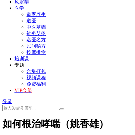
风水学
医学
道家养生
道医
中医基础
针灸艾灸
名医名方
民间秘方
按摩推拿
培训课
专题
合集打包
视频课程
免费福利
VIP会员
登录
如何根治哮喘（姚香雄）