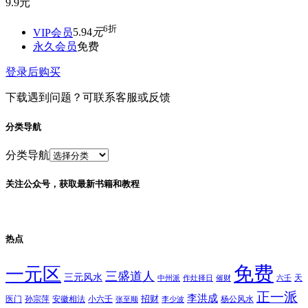
9.9
元
6折
VIP会员
5.94
元
永久会员
免费
登录后购买
下载遇到问题？可联系客服或反馈
分类导航
分类导航
关注公众号，获取最新书籍和教程
热点
免费
一元区
三盛道人
三元风水
天
中州派
作灶择日
催财
六壬
正一派
李洪成
招财
医门
孙宗萍
安徽相法
小六壬
杨公风水
张至顺
李少波