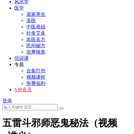
风水学
医学
道家养生
道医
中医基础
针灸艾灸
名医名方
民间秘方
按摩推拿
培训课
专题
合集打包
视频课程
免费福利
VIP会员
登录
五雷斗邪师恶鬼秘法（视频