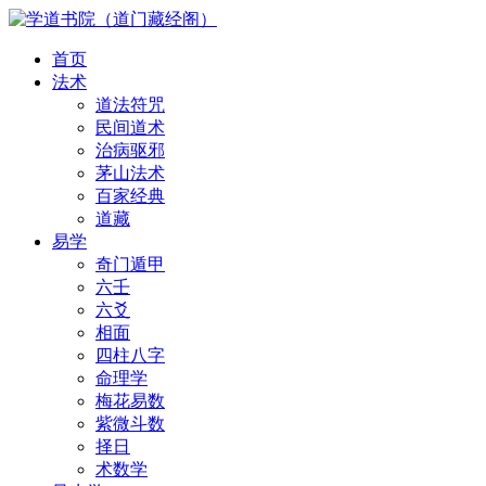
首页
法术
道法符咒
民间道术
治病驱邪
茅山法术
百家经典
道藏
易学
奇门遁甲
六壬
六爻
相面
四柱八字
命理学
梅花易数
紫微斗数
择日
术数学