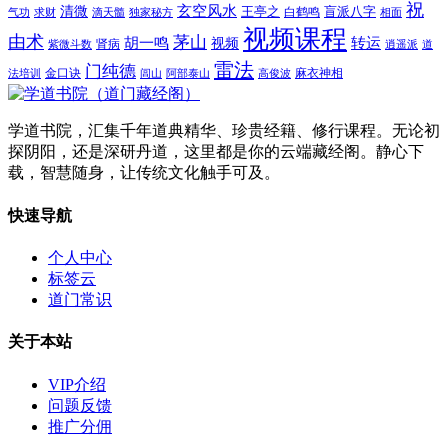
祝
玄空风水
清微
王亭之
盲派八字
白鹤鸣
气功
求财
滴天髓
独家秘方
相面
视频课程
由术
茅山
胡一鸣
转运
视频
肾病
紫微斗数
逍遥派
道
雷法
门纯德
金口诀
麻衣神相
法培训
闾山
阿部泰山
高俊波
学道书院，汇集千年道典精华、珍贵经籍、修行课程。无论初
探阴阳，还是深研丹道，这里都是你的云端藏经阁。静心下
载，智慧随身，让传统文化触手可及。
快速导航
个人中心
标签云
道门常识
关于本站
VIP介绍
问题反馈
推广分佣