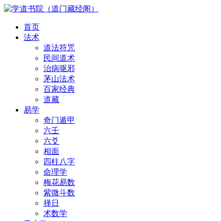
首页
法术
道法符咒
民间道术
治病驱邪
茅山法术
百家经典
道藏
易学
奇门遁甲
六壬
六爻
相面
四柱八字
命理学
梅花易数
紫微斗数
择日
术数学