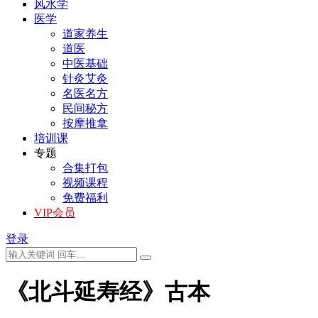
风水学
医学
道家养生
道医
中医基础
针灸艾灸
名医名方
民间秘方
按摩推拿
培训课
专题
合集打包
视频课程
免费福利
VIP会员
登录
《北斗延寿经》古本