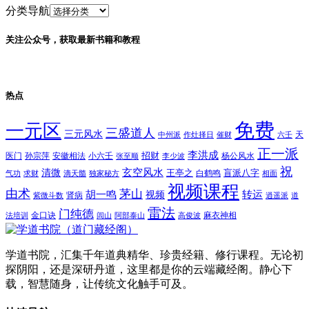
分类导航
关注公众号，获取最新书籍和教程
热点
免费
一元区
三盛道人
三元风水
天
中州派
作灶择日
催财
六壬
正一派
李洪成
招财
医门
孙宗萍
安徽相法
小六壬
杨公风水
张至顺
李少波
祝
玄空风水
清微
王亭之
盲派八字
白鹤鸣
气功
求财
滴天髓
独家秘方
相面
视频课程
由术
茅山
胡一鸣
转运
视频
肾病
紫微斗数
逍遥派
道
雷法
门纯德
金口诀
麻衣神相
法培训
闾山
阿部泰山
高俊波
学道书院，汇集千年道典精华、珍贵经籍、修行课程。无论初
探阴阳，还是深研丹道，这里都是你的云端藏经阁。静心下
载，智慧随身，让传统文化触手可及。