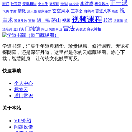
正一派
李洪成
招财
医门
孙宗萍
安徽相法
小六壬
杨公风水
张至顺
李少波
祝
玄空风水
清微
王亭之
盲派八字
白鹤鸣
气功
求财
滴天髓
独家秘方
相面
视频课程
由术
茅山
胡一鸣
转运
视频
肾病
紫微斗数
逍遥派
道
雷法
门纯德
金口诀
麻衣神相
法培训
闾山
阿部泰山
高俊波
学道书院，汇集千年道典精华、珍贵经籍、修行课程。无论初
探阴阳，还是深研丹道，这里都是你的云端藏经阁。静心下
载，智慧随身，让传统文化触手可及。
快速导航
个人中心
标签云
道门常识
关于本站
VIP介绍
问题反馈