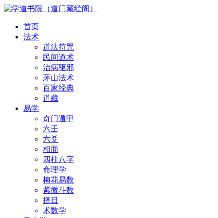
首页
法术
道法符咒
民间道术
治病驱邪
茅山法术
百家经典
道藏
易学
奇门遁甲
六壬
六爻
相面
四柱八字
命理学
梅花易数
紫微斗数
择日
术数学