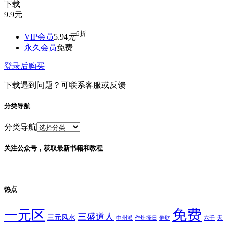
下载
9.9
元
6折
VIP会员
5.94
元
永久会员
免费
登录后购买
下载遇到问题？可联系客服或反馈
分类导航
分类导航
关注公众号，获取最新书籍和教程
热点
免费
一元区
三盛道人
三元风水
天
中州派
作灶择日
催财
六壬