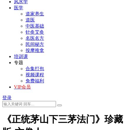
风水学
医学
道家养生
道医
中医基础
针灸艾灸
名医名方
民间秘方
按摩推拿
培训课
专题
合集打包
视频课程
免费福利
VIP会员
登录
《正统茅山下三茅法门》珍藏