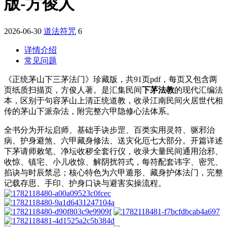
版-方俊人
2026-06-30
道法符咒
6
详情介绍
常见问题
《正统茅山下三茅法门》珍藏版，共91页pdf，每页又包含两
页纸质扫描页，方俊人著。是汇集民间
下茅法教
的现代汇编法
本，区别于句容茅山上清正统道教，收录江南民间火居世代相
传的茅山下派杂法，附完整六甲隐修心法体系。
全书分为开坛启师、基础手诀步罡、百类实用灵符、驱邪治
病、护身避煞、六甲藏身修法、送灾化厄七大部分。开篇详述
下茅请师敕笔、净坛收秽全套行仪，收录大量民间通用治邪、
收惊、镇宅、小儿收惊、解阴扰符式，每符配套讳字、密咒、
掐诀与时辰禁忌；核心特色为六甲遁形、藏身护体法门，完整
记载存思、手印、护身口诀与避害实操流程。