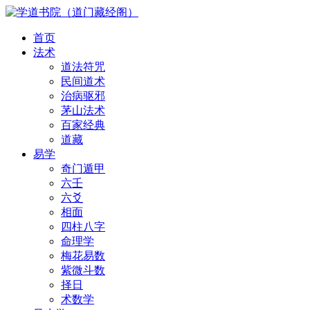
首页
法术
道法符咒
民间道术
治病驱邪
茅山法术
百家经典
道藏
易学
奇门遁甲
六壬
六爻
相面
四柱八字
命理学
梅花易数
紫微斗数
择日
术数学