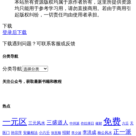
本站所有资源版权均属于原作者所有，这里所提供资源
均只能用于参考学习用，请勿直接商用。若由于商用引
起版权纠纷，一切责任均由使用者承担。
下载
登录后下载
下载遇到问题？可联系客服或反馈
分类导航
分类导航
关注公众号，获取最新书籍和教程
热点
免费
一元区
三盛道人
三元风水
天
中州派
作灶择日
催财
六壬
正一派
李洪成
招财
医门
孙宗萍
安徽相法
小六壬
杨公风水
张至顺
李少波