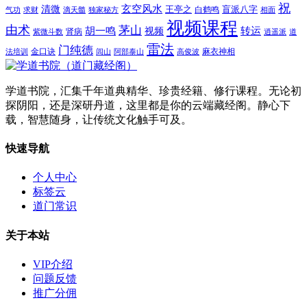
祝
玄空风水
清微
王亭之
盲派八字
白鹤鸣
气功
求财
滴天髓
独家秘方
相面
视频课程
由术
茅山
胡一鸣
转运
视频
肾病
紫微斗数
逍遥派
道
雷法
门纯德
金口诀
麻衣神相
法培训
闾山
阿部泰山
高俊波
学道书院，汇集千年道典精华、珍贵经籍、修行课程。无论初
探阴阳，还是深研丹道，这里都是你的云端藏经阁。静心下
载，智慧随身，让传统文化触手可及。
快速导航
个人中心
标签云
道门常识
关于本站
VIP介绍
问题反馈
推广分佣