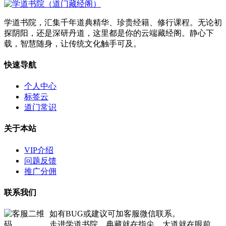
学道书院，汇集千年道典精华、珍贵经籍、修行课程。无论初
探阴阳，还是深研丹道，这里都是你的云端藏经阁。静心下
载，智慧随身，让传统文化触手可及。
快速导航
个人中心
标签云
道门常识
关于本站
VIP介绍
问题反馈
推广分佣
联系我们
如有BUG或建议可加客服微信联系。
走进学道书院，典藏就在指尖，大道就在眼前。