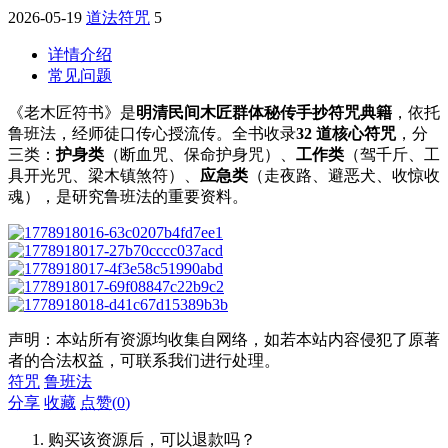
2026-05-19
道法符咒
5
详情介绍
常见问题
《老木匠符书》是
明清民间木匠群体秘传手抄符咒典籍
，依托
鲁班法，经师徒口传心授流传。全书收录
32 道核心符咒
，分
三类：
护身类
（断血咒、保命护身咒）、
工作类
（驾千斤、工
具开光咒、梁木镇煞符）、
应急类
（走夜路、避恶犬、收惊收
魂），是研究鲁班法的重要资料。
声明：本站所有资源均收集自网络，如若本站内容侵犯了原著
者的合法权益，可联系我们进行处理。
符咒
鲁班法
分享
收藏
点赞(
0
)
购买该资源后，可以退款吗？