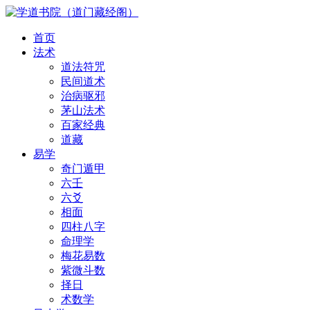
首页
法术
道法符咒
民间道术
治病驱邪
茅山法术
百家经典
道藏
易学
奇门遁甲
六壬
六爻
相面
四柱八字
命理学
梅花易数
紫微斗数
择日
术数学