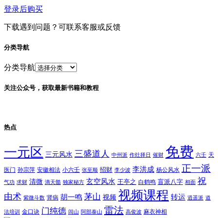
登录后购买
下载遇到问题？可联系客服或反馈
分类导航
分类导航
关注公众号，获取最新书籍和教程
热点
免费
一元区
三盛道人
三元风水
天
中州派
作灶择日
催财
六壬
正一派
李洪成
招财
医门
孙宗萍
安徽相法
小六壬
杨公风水
张至顺
李少波
祝
玄空风水
清微
王亭之
盲派八字
白鹤鸣
气功
求财
滴天髓
独家秘方
相面
视频课程
由术
茅山
胡一鸣
转运
视频
肾病
紫微斗数
逍遥派
道
雷法
门纯德
金口诀
麻衣神相
法培训
闾山
阿部泰山
高俊波