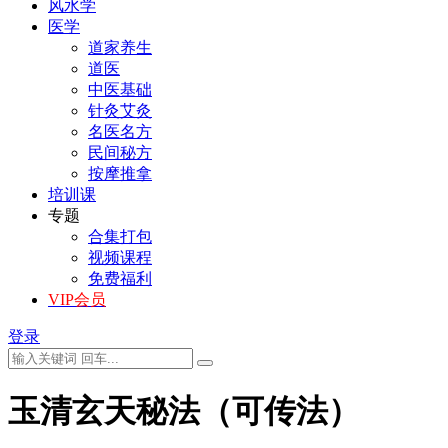
风水学
医学
道家养生
道医
中医基础
针灸艾灸
名医名方
民间秘方
按摩推拿
培训课
专题
合集打包
视频课程
免费福利
VIP会员
登录
玉清玄天秘法（可传法）