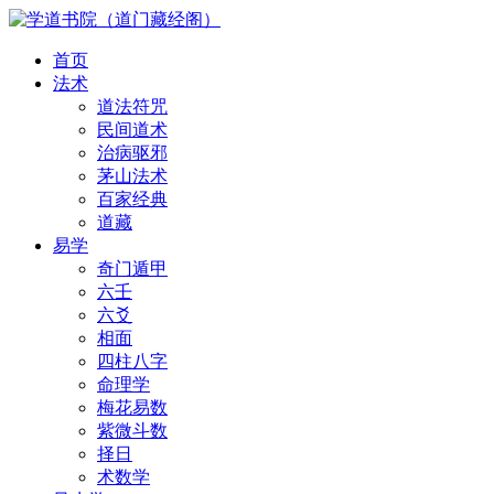
首页
法术
道法符咒
民间道术
治病驱邪
茅山法术
百家经典
道藏
易学
奇门遁甲
六壬
六爻
相面
四柱八字
命理学
梅花易数
紫微斗数
择日
术数学