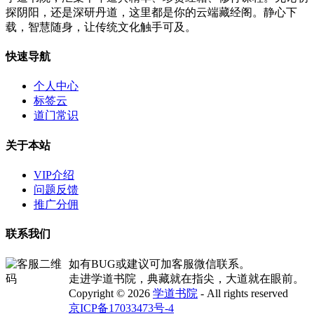
探阴阳，还是深研丹道，这里都是你的云端藏经阁。静心下
载，智慧随身，让传统文化触手可及。
快速导航
个人中心
标签云
道门常识
关于本站
VIP介绍
问题反馈
推广分佣
联系我们
如有BUG或建议可加客服微信联系。
走进学道书院，典藏就在指尖，大道就在眼前。
Copyright © 2026
学道书院
- All rights reserved
京ICP备17033473号-4