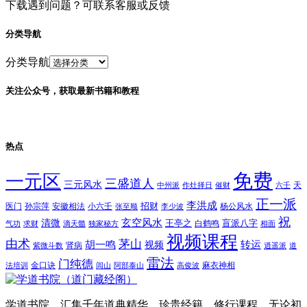
下载遇到问题？可联系客服或反馈
分类导航
分类导航
关注公众号，获取最新书籍和教程
热点
免费
一元区
三盛道人
三元风水
天
中州派
作灶择日
催财
六壬
正一派
李洪成
招财
医门
孙宗萍
安徽相法
小六壬
杨公风水
张至顺
李少波
祝
玄空风水
清微
王亭之
盲派八字
白鹤鸣
气功
求财
滴天髓
独家秘方
相面
视频课程
由术
茅山
胡一鸣
转运
视频
肾病
紫微斗数
逍遥派
道
雷法
门纯德
金口诀
麻衣神相
法培训
闾山
阿部泰山
高俊波
学道书院，汇集千年道典精华、珍贵经籍、修行课程。无论初