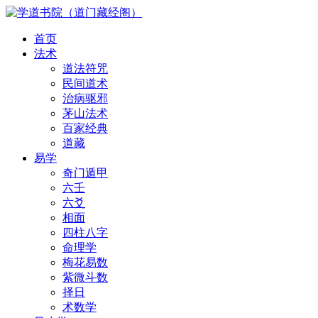
首页
法术
道法符咒
民间道术
治病驱邪
茅山法术
百家经典
道藏
易学
奇门遁甲
六壬
六爻
相面
四柱八字
命理学
梅花易数
紫微斗数
择日
术数学