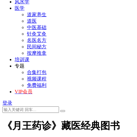
风水学
医学
道家养生
道医
中医基础
针灸艾灸
名医名方
民间秘方
按摩推拿
培训课
专题
合集打包
视频课程
免费福利
VIP会员
登录
《月王药诊》藏医经典图书