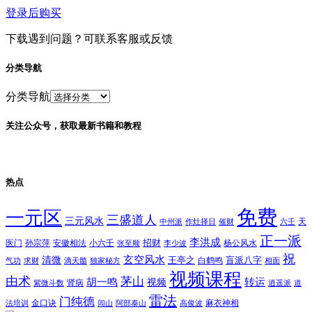
登录后购买
下载遇到问题？可联系客服或反馈
分类导航
分类导航
关注公众号，获取最新书籍和教程
热点
免费
一元区
三盛道人
三元风水
天
中州派
作灶择日
催财
六壬
正一派
李洪成
招财
医门
孙宗萍
安徽相法
小六壬
杨公风水
张至顺
李少波
祝
玄空风水
清微
王亭之
盲派八字
白鹤鸣
气功
求财
滴天髓
独家秘方
相面
视频课程
由术
茅山
胡一鸣
转运
视频
肾病
紫微斗数
逍遥派
道
雷法
门纯德
金口诀
麻衣神相
法培训
闾山
阿部泰山
高俊波