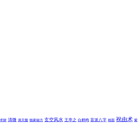
祝由术
玄空风水
清微
王亭之
盲派八字
白鹤鸣
求财
滴天髓
独家秘方
相面
紫