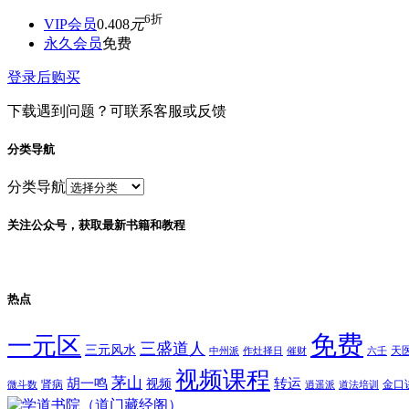
6折
VIP会员
0.408
元
永久会员
免费
登录后购买
下载遇到问题？可联系客服或反馈
分类导航
分类导航
关注公众号，获取最新书籍和教程
热点
免费
一元区
三盛道人
三元风水
天
中州派
作灶择日
催财
六壬
视频课程
茅山
胡一鸣
转运
视频
肾病
金口
微斗数
逍遥派
道法培训