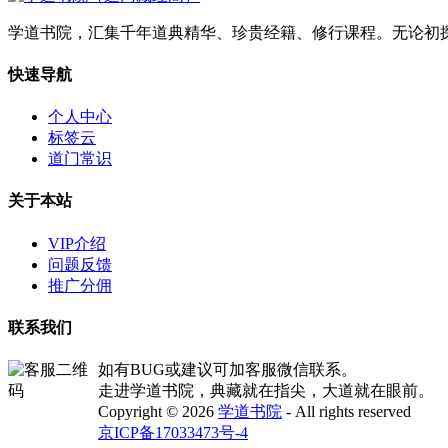
学道书院，汇集千年道典精华、珍贵经籍、修行课程。无论初
快速导航
个人中心
标签云
道门常识
关于本站
VIP介绍
问题反馈
推广分佣
联系我们
如有BUG或建议可加客服微信联系。
走进学道书院，典藏就在指尖，大道就在眼前。
Copyright © 2026
学道书院
- All rights reserved
京ICP备17033473号-4