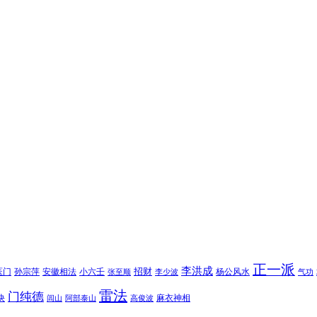
正一派
李洪成
招财
医门
孙宗萍
安徽相法
小六壬
杨公风水
张至顺
李少波
气功
雷法
门纯德
诀
麻衣神相
闾山
阿部泰山
高俊波