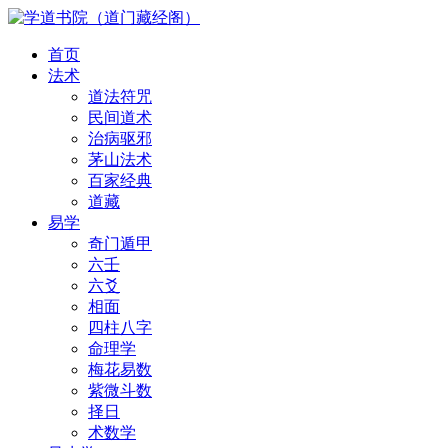
首页
法术
道法符咒
民间道术
治病驱邪
茅山法术
百家经典
道藏
易学
奇门遁甲
六壬
六爻
相面
四柱八字
命理学
梅花易数
紫微斗数
择日
术数学