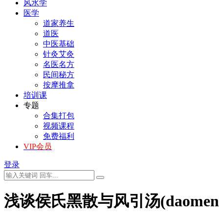
风水学
医学
道家养生
道医
中医基础
针灸艾灸
名医名方
民间秘方
按摩推拿
培训课
专题
合集打包
视频课程
免费福利
VIP会员
登录
浅谈侯氏黑散与风引汤(daomenxue