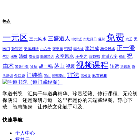
热点
免费
一元区
三盛道人
三元风水
天
中州派
作灶择日
催财
六壬
正一派
李洪成
招财
医门
孙宗萍
安徽相法
小六壬
杨公风水
张至顺
李少波
祝
玄空风水
清微
王亭之
盲派八字
白鹤鸣
气功
求财
滴天髓
独家秘方
相面
视频课程
由术
茅山
胡一鸣
转运
视频
肾病
紫微斗数
逍遥派
道
雷法
门纯德
金口诀
麻衣神相
法培训
闾山
阿部泰山
高俊波
学道书院，汇集千年道典精华、珍贵经籍、修行课程。无论初
探阴阳，还是深研丹道，这里都是你的云端藏经阁。静心下
载，智慧随身，让传统文化触手可及。
快速导航
个人中心
标签云