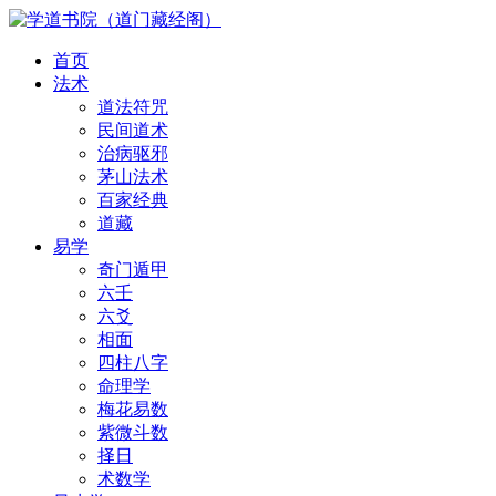
首页
法术
道法符咒
民间道术
治病驱邪
茅山法术
百家经典
道藏
易学
奇门遁甲
六壬
六爻
相面
四柱八字
命理学
梅花易数
紫微斗数
择日
术数学