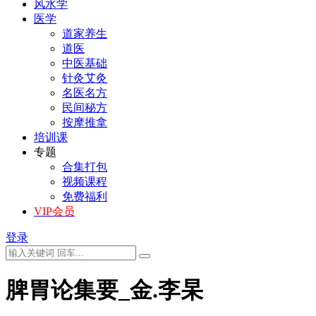
风水学
医学
道家养生
道医
中医基础
针灸艾灸
名医名方
民间秘方
按摩推拿
培训课
专题
合集打包
视频课程
免费福利
VIP会员
登录
脾胃论集要_金.李杲