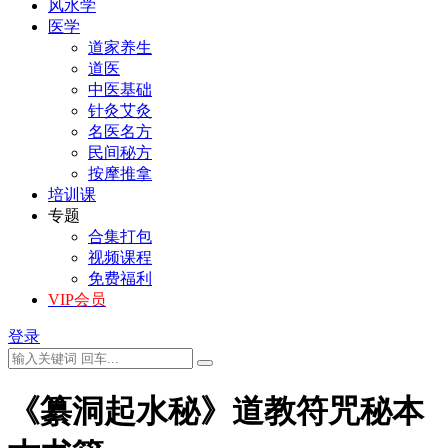
风水学
医学
道家养生
道医
中医基础
针灸艾灸
名医名方
民间秘方
按摩推拿
培训课
专题
合集打包
视频课程
免费福利
VIP会员
登录
《纂洞起水秘》道教符咒秘本