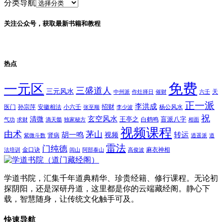
分类导航
关注公众号，获取最新书籍和教程
热点
免费
一元区
三盛道人
三元风水
天
中州派
作灶择日
催财
六壬
正一派
李洪成
招财
医门
孙宗萍
安徽相法
小六壬
杨公风水
张至顺
李少波
祝
玄空风水
清微
王亭之
盲派八字
白鹤鸣
气功
求财
滴天髓
独家秘方
相面
视频课程
由术
茅山
胡一鸣
转运
视频
肾病
紫微斗数
逍遥派
道
雷法
门纯德
金口诀
麻衣神相
法培训
闾山
阿部泰山
高俊波
学道书院，汇集千年道典精华、珍贵经籍、修行课程。无论初
探阴阳，还是深研丹道，这里都是你的云端藏经阁。静心下
载，智慧随身，让传统文化触手可及。
快速导航