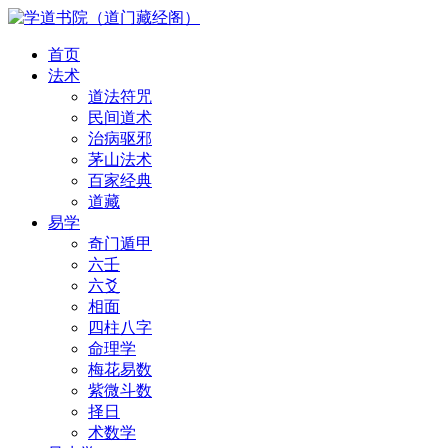
首页
法术
道法符咒
民间道术
治病驱邪
茅山法术
百家经典
道藏
易学
奇门遁甲
六壬
六爻
相面
四柱八字
命理学
梅花易数
紫微斗数
择日
术数学