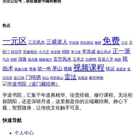
关注公众号，获取最新书籍和教程
热点
免费
一元区
三盛道人
三元风水
天
中州派
作灶择日
催财
六壬
正一派
李洪成
招财
医门
孙宗萍
安徽相法
小六壬
杨公风水
张至顺
李少波
祝
玄空风水
清微
王亭之
盲派八字
白鹤鸣
气功
求财
滴天髓
独家秘方
相面
视频课程
由术
茅山
胡一鸣
转运
视频
肾病
紫微斗数
逍遥派
道
雷法
门纯德
金口诀
麻衣神相
法培训
闾山
阿部泰山
高俊波
学道书院，汇集千年道典精华、珍贵经籍、修行课程。无论初
探阴阳，还是深研丹道，这里都是你的云端藏经阁。静心下
载，智慧随身，让传统文化触手可及。
快速导航
个人中心