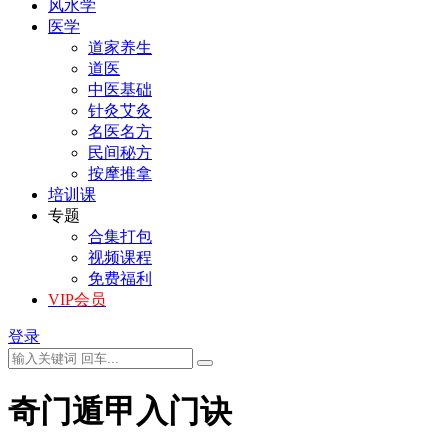
风水学
医学
道家养生
道医
中医基础
针灸艾灸
名医名方
民间秘方
按摩推拿
培训课
专题
合集打包
视频课程
免费福利
VIP会员
登录
奇门遁甲入门诀