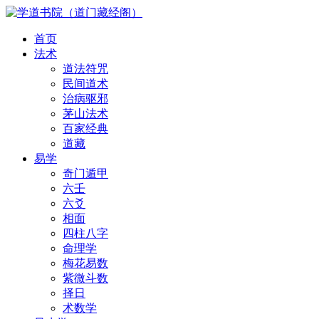
首页
法术
道法符咒
民间道术
治病驱邪
茅山法术
百家经典
道藏
易学
奇门遁甲
六壬
六爻
相面
四柱八字
命理学
梅花易数
紫微斗数
择日
术数学