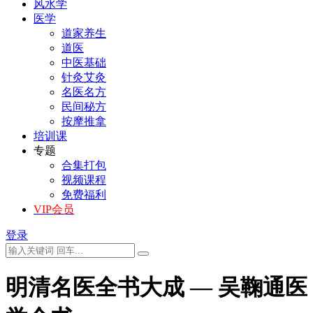
风水学
医学
道家养生
道医
中医基础
针灸艾灸
名医名方
民间秘方
按摩推拿
培训课
专题
合集打包
视频课程
免费福利
VIP会员
登录
明清名医全书大成 — 吴鞠通医