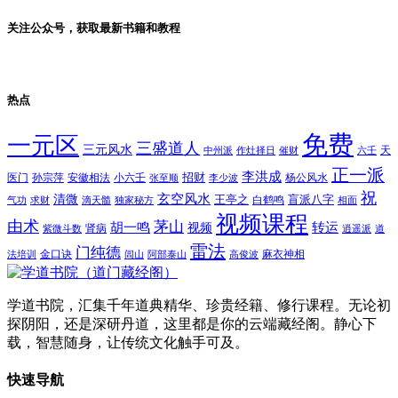
关注公众号，获取最新书籍和教程
热点
免费
一元区
三盛道人
三元风水
天
中州派
作灶择日
催财
六壬
正一派
李洪成
招财
医门
孙宗萍
安徽相法
小六壬
杨公风水
张至顺
李少波
祝
玄空风水
清微
王亭之
盲派八字
白鹤鸣
气功
求财
滴天髓
独家秘方
相面
视频课程
由术
茅山
胡一鸣
转运
视频
肾病
紫微斗数
逍遥派
道
雷法
门纯德
金口诀
麻衣神相
法培训
闾山
阿部泰山
高俊波
学道书院，汇集千年道典精华、珍贵经籍、修行课程。无论初
探阴阳，还是深研丹道，这里都是你的云端藏经阁。静心下
载，智慧随身，让传统文化触手可及。
快速导航