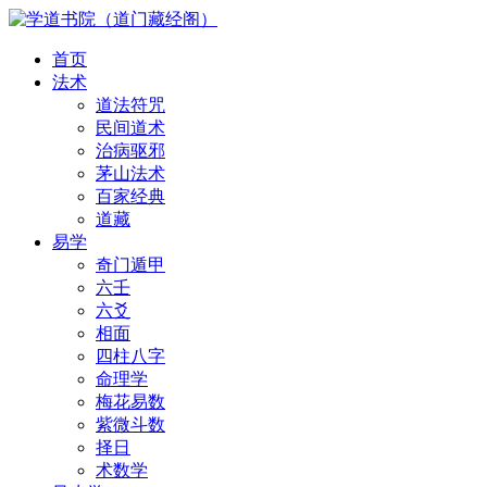
首页
法术
道法符咒
民间道术
治病驱邪
茅山法术
百家经典
道藏
易学
奇门遁甲
六壬
六爻
相面
四柱八字
命理学
梅花易数
紫微斗数
择日
术数学