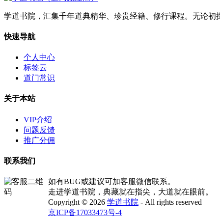
学道书院，汇集千年道典精华、珍贵经籍、修行课程。无论初
快速导航
个人中心
标签云
道门常识
关于本站
VIP介绍
问题反馈
推广分佣
联系我们
如有BUG或建议可加客服微信联系。
走进学道书院，典藏就在指尖，大道就在眼前。
Copyright © 2026
学道书院
- All rights reserved
京ICP备17033473号-4