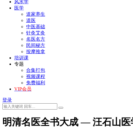
风水学
医学
道家养生
道医
中医基础
针灸艾灸
名医名方
民间秘方
按摩推拿
培训课
专题
合集打包
视频课程
免费福利
VIP会员
登录
明清名医全书大成 — 汪石山医