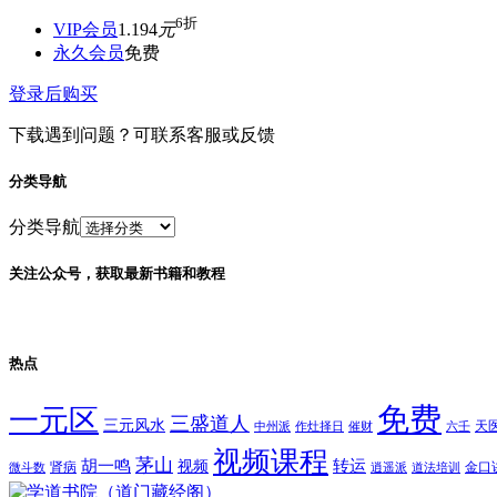
6折
VIP会员
1.194
元
永久会员
免费
登录后购买
下载遇到问题？可联系客服或反馈
分类导航
分类导航
关注公众号，获取最新书籍和教程
热点
免费
一元区
三盛道人
三元风水
天
中州派
作灶择日
催财
六壬
视频课程
茅山
胡一鸣
转运
视频
肾病
金口
微斗数
逍遥派
道法培训