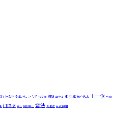
正一派
李洪成
招财
医门
孙宗萍
安徽相法
小六壬
杨公风水
张至顺
李少波
气功
雷法
门纯德
诀
麻衣神相
闾山
阿部泰山
高俊波