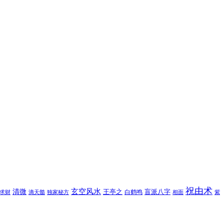
祝由术
玄空风水
清微
王亭之
盲派八字
白鹤鸣
求财
滴天髓
独家秘方
相面
紫