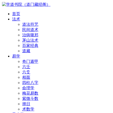
首页
法术
道法符咒
民间道术
治病驱邪
茅山法术
百家经典
道藏
易学
奇门遁甲
六壬
六爻
相面
四柱八字
命理学
梅花易数
紫微斗数
择日
术数学