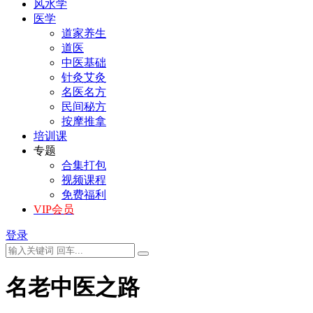
风水学
医学
道家养生
道医
中医基础
针灸艾灸
名医名方
民间秘方
按摩推拿
培训课
专题
合集打包
视频课程
免费福利
VIP会员
登录
名老中医之路