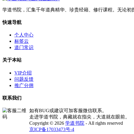
学道书院，汇集千年道典精华、珍贵经籍、修行课程。无论初
快速导航
个人中心
标签云
道门常识
关于本站
VIP介绍
问题反馈
推广分佣
联系我们
如有BUG或建议可加客服微信联系。
走进学道书院，典藏就在指尖，大道就在眼前。
Copyright © 2026
学道书院
- All rights reserved
京ICP备17033473号-4