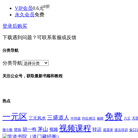
6折
VIP会员
0.6
元
永久会员
免费
登录后购买
下载遇到问题？可联系客服或反馈
分类导航
分类导航
关注公众号，获取最新书籍和教程
热点
免费
一元区
三盛道人
三元风水
天
中州派
作灶择日
催财
六壬
视频课程
茅山
胡一鸣
转运
视频
肾病
金口
微斗数
逍遥派
道法培训