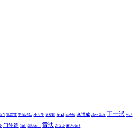
正一派
李洪成
招财
医门
孙宗萍
安徽相法
小六壬
杨公风水
张至顺
李少波
气功
雷法
门纯德
诀
麻衣神相
闾山
阿部泰山
高俊波