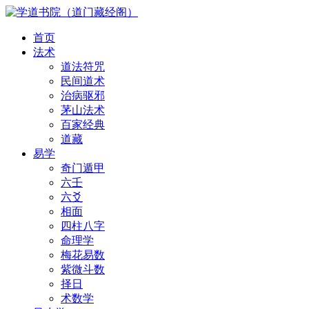
首页
法术
道法符咒
民间道术
治病驱邪
茅山法术
百家经典
道藏
易学
奇门遁甲
六壬
六爻
相面
四柱八字
命理学
梅花易数
紫微斗数
择日
术数学