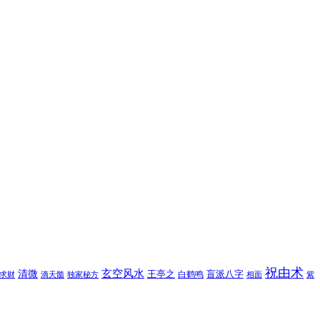
祝由术
玄空风水
清微
王亭之
盲派八字
白鹤鸣
求财
滴天髓
独家秘方
相面
紫