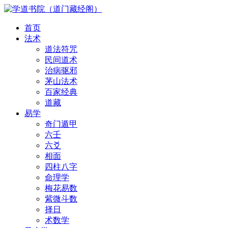
首页
法术
道法符咒
民间道术
治病驱邪
茅山法术
百家经典
道藏
易学
奇门遁甲
六壬
六爻
相面
四柱八字
命理学
梅花易数
紫微斗数
择日
术数学