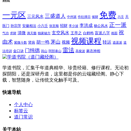
热点
免费
一元区
三盛道人
三元风水
天
中州派
作灶择日
催财
六壬
正一派
李洪成
招财
医门
孙宗萍
安徽相法
小六壬
杨公风水
张至顺
李少波
祝
玄空风水
清微
王亭之
盲派八字
白鹤鸣
气功
求财
滴天髓
独家秘方
相面
视频课程
由术
茅山
胡一鸣
转运
视频
肾病
紫微斗数
逍遥派
道
雷法
门纯德
金口诀
麻衣神相
法培训
闾山
阿部泰山
高俊波
学道书院，汇集千年道典精华、珍贵经籍、修行课程。无论初
探阴阳，还是深研丹道，这里都是你的云端藏经阁。静心下
载，智慧随身，让传统文化触手可及。
快速导航
个人中心
标签云
道门常识
关于本站