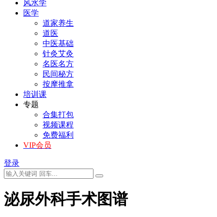
风水学
医学
道家养生
道医
中医基础
针灸艾灸
名医名方
民间秘方
按摩推拿
培训课
专题
合集打包
视频课程
免费福利
VIP会员
登录
泌尿外科手术图谱