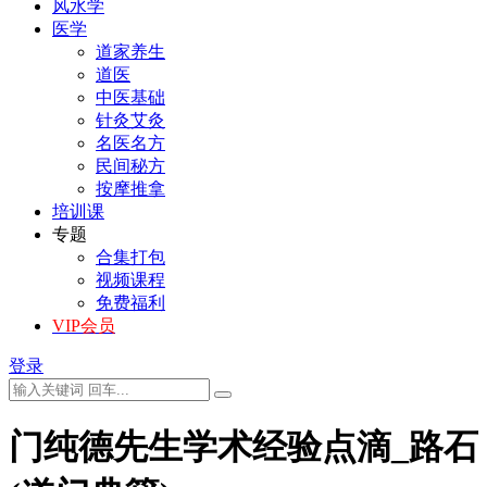
风水学
医学
道家养生
道医
中医基础
针灸艾灸
名医名方
民间秘方
按摩推拿
培训课
专题
合集打包
视频课程
免费福利
VIP会员
登录
门纯德先生学术经验点滴_路石