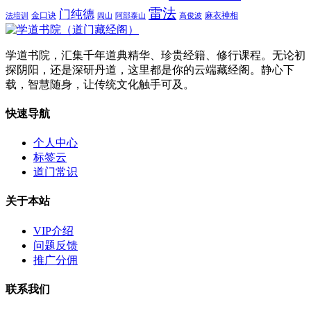
雷法
门纯德
金口诀
麻衣神相
法培训
闾山
阿部泰山
高俊波
学道书院，汇集千年道典精华、珍贵经籍、修行课程。无论初
探阴阳，还是深研丹道，这里都是你的云端藏经阁。静心下
载，智慧随身，让传统文化触手可及。
快速导航
个人中心
标签云
道门常识
关于本站
VIP介绍
问题反馈
推广分佣
联系我们