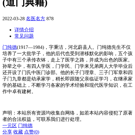
(道门典籍)
2022-03-28
名医名方
878
详情介绍
常见问题
门纯德
(1917—1984)，字秉洁，河北蔚县人。门纯德先生不仅
培养了一大批学子，他的后代也受到潜移默化的影响，五个孩
子中有三个承传衣钵，走上了医学之路，并成为出色的医家。
孙辈之中，有四人学医，门学民、门学来兄弟两人大学毕业后
还开设了门氏中医门诊部。他的长子门理章、三子门军章和四
子门九章都是幼承家学，稍长即跟随父亲临证学习，在继承家
学的基础上，不断学习各家的学术经验和现代医学知识，在工
作中卓有建树。
声明：本站所有资源均收集自网络，如若本站内容侵犯了原著
者的合法权益，可联系我们进行处理。
一元区
门纯德
分享
收藏
点赞(
0
)