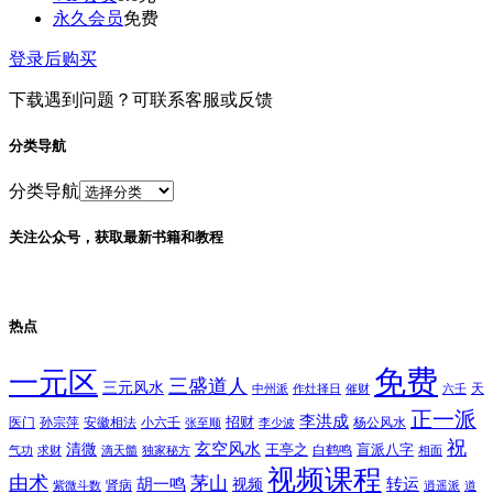
永久会员
免费
登录后购买
下载遇到问题？可联系客服或反馈
分类导航
分类导航
关注公众号，获取最新书籍和教程
热点
免费
一元区
三盛道人
三元风水
天
中州派
作灶择日
催财
六壬
正一派
李洪成
招财
医门
孙宗萍
安徽相法
小六壬
杨公风水
张至顺
李少波
祝
玄空风水
清微
王亭之
盲派八字
白鹤鸣
气功
求财
滴天髓
独家秘方
相面
视频课程
由术
茅山
胡一鸣
转运
视频
肾病
紫微斗数
逍遥派
道