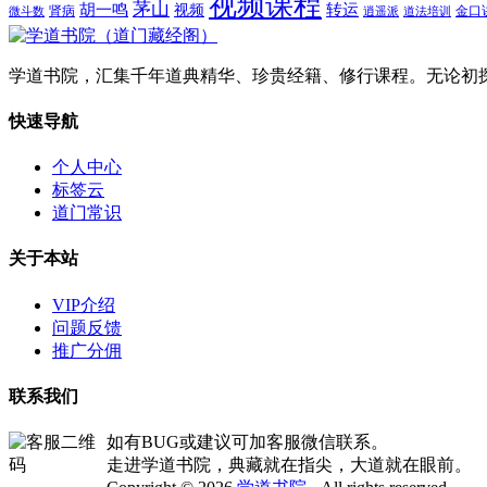
视频课程
茅山
胡一鸣
转运
视频
肾病
金口
微斗数
逍遥派
道法培训
学道书院，汇集千年道典精华、珍贵经籍、修行课程。无论初
快速导航
个人中心
标签云
道门常识
关于本站
VIP介绍
问题反馈
推广分佣
联系我们
如有BUG或建议可加客服微信联系。
走进学道书院，典藏就在指尖，大道就在眼前。