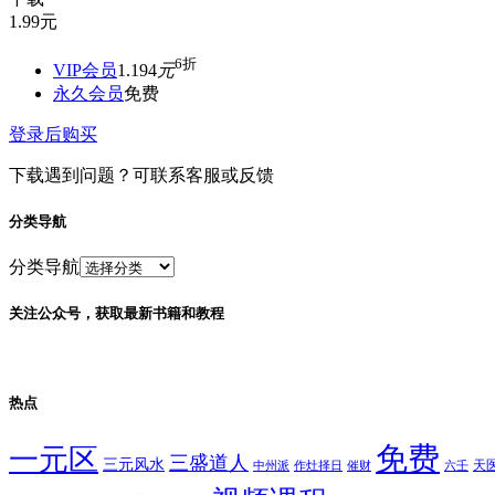
1.99
元
6折
VIP会员
1.194
元
永久会员
免费
登录后购买
下载遇到问题？可联系客服或反馈
分类导航
分类导航
关注公众号，获取最新书籍和教程
热点
免费
一元区
三盛道人
三元风水
天
中州派
作灶择日
催财
六壬