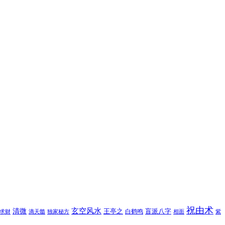
祝由术
玄空风水
清微
王亭之
盲派八字
白鹤鸣
求财
滴天髓
独家秘方
相面
紫