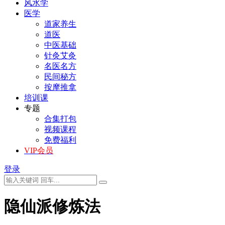
风水学
医学
道家养生
道医
中医基础
针灸艾灸
名医名方
民间秘方
按摩推拿
培训课
专题
合集打包
视频课程
免费福利
VIP会员
登录
隐仙派修炼法