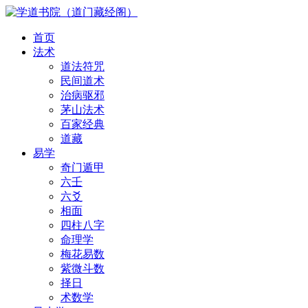
首页
法术
道法符咒
民间道术
治病驱邪
茅山法术
百家经典
道藏
易学
奇门遁甲
六壬
六爻
相面
四柱八字
命理学
梅花易数
紫微斗数
择日
术数学