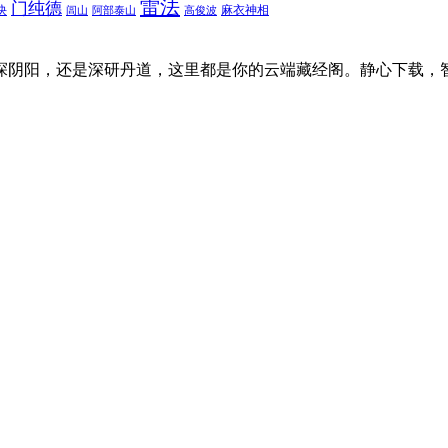
雷法
门纯德
诀
麻衣神相
闾山
阿部泰山
高俊波
探阴阳，还是深研丹道，这里都是你的云端藏经阁。静心下载，