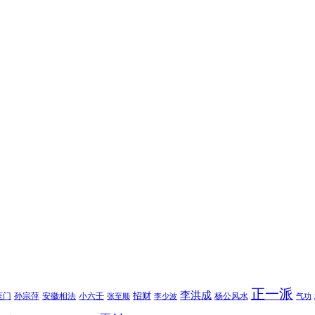
正一派
李洪成
招财
医门
孙宗萍
安徽相法
小六壬
杨公风水
张至顺
李少波
气功