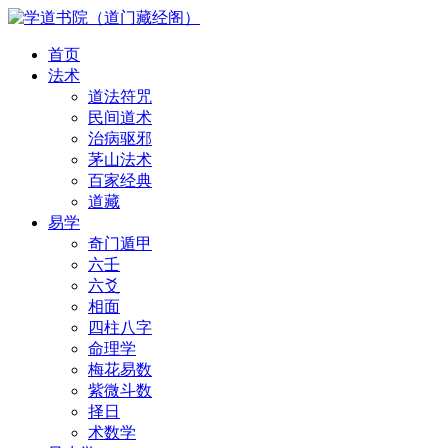
首页
法术
道法符咒
民间道术
治病驱邪
茅山法术
百家经典
道藏
易学
奇门遁甲
六壬
六爻
相面
四柱八字
命理学
梅花易数
紫微斗数
择日
术数学