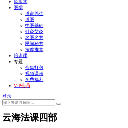
风水学
医学
道家养生
道医
中医基础
针灸艾灸
名医名方
民间秘方
按摩推拿
培训课
专题
合集打包
视频课程
免费福利
VIP会员
登录
云海法课四部