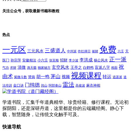
关注公众号，获取最新书籍和教程
热点
免费
一元区
三盛道人
三元风水
天
中州派
作灶择日
催财
六壬
正一派
李洪成
招财
医门
孙宗萍
安徽相法
小六壬
杨公风水
张至顺
李少波
祝
玄空风水
清微
王亭之
盲派八字
白鹤鸣
气功
求财
滴天髓
独家秘方
相面
视频课程
由术
茅山
胡一鸣
转运
视频
肾病
紫微斗数
逍遥派
道
雷法
门纯德
金口诀
麻衣神相
法培训
闾山
阿部泰山
高俊波
学道书院，汇集千年道典精华、珍贵经籍、修行课程。无论初
探阴阳，还是深研丹道，这里都是你的云端藏经阁。静心下
载，智慧随身，让传统文化触手可及。
快速导航