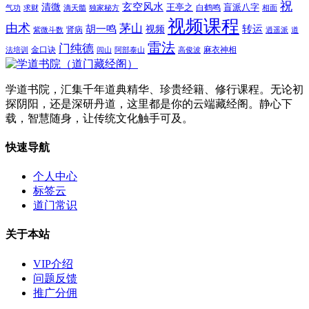
祝
玄空风水
清微
王亭之
盲派八字
白鹤鸣
气功
求财
滴天髓
独家秘方
相面
视频课程
由术
茅山
胡一鸣
转运
视频
肾病
紫微斗数
逍遥派
道
雷法
门纯德
金口诀
麻衣神相
法培训
闾山
阿部泰山
高俊波
学道书院，汇集千年道典精华、珍贵经籍、修行课程。无论初
探阴阳，还是深研丹道，这里都是你的云端藏经阁。静心下
载，智慧随身，让传统文化触手可及。
快速导航
个人中心
标签云
道门常识
关于本站
VIP介绍
问题反馈
推广分佣