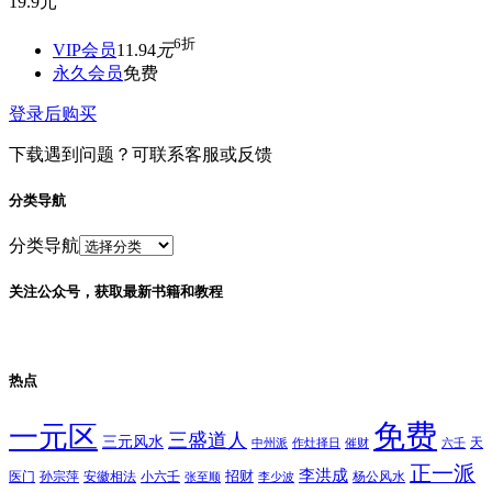
19.9
元
6折
VIP会员
11.94
元
永久会员
免费
登录后购买
下载遇到问题？可联系客服或反馈
分类导航
分类导航
关注公众号，获取最新书籍和教程
热点
免费
一元区
三盛道人
三元风水
天
中州派
作灶择日
催财
六壬
正一派
李洪成
招财
医门
孙宗萍
安徽相法
小六壬
杨公风水
张至顺
李少波