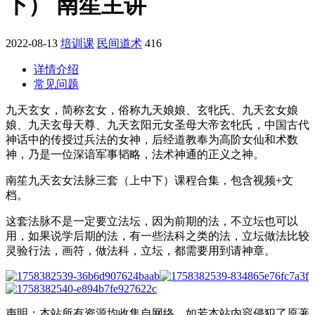
下） 南笙主讲
2022-08-13
培训课
民间道术
416
详情介绍
常见问题
九天玄女，简称玄女，俗称九天娘娘、玄牝氏、九天玄女娘
娘、九天玄母天尊、九天玄阳元女圣母大帝玄牝氏，中国古代
神话中的传授过兵法的女神，后经道教奉为高阶女仙和术数
神，乃是一位深谙军事韬略，法术神通的正义之神。
南笙九天玄女法脉三套（上中下）课程合集，包含视频+文
档。
这套法脉不是一定要立法坛，因为前期的法，不立坛也可以
用，如果说学后期的法，有一些法科之类的法，立坛做法比较
灵验行法，画符，做法科，立坛，都需要用到请神章。
声明：本站所有资源均收集自网络，如若本站内容侵犯了原著