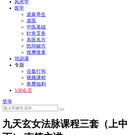
风水学
医学
道家养生
道医
中医基础
针灸艾灸
名医名方
民间秘方
按摩推拿
培训课
专题
合集打包
视频课程
免费福利
VIP会员
登录
九天玄女法脉课程三套（上中