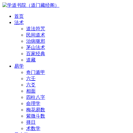
首页
法术
道法符咒
民间道术
治病驱邪
茅山法术
百家经典
道藏
易学
奇门遁甲
六壬
六爻
相面
四柱八字
命理学
梅花易数
紫微斗数
择日
术数学