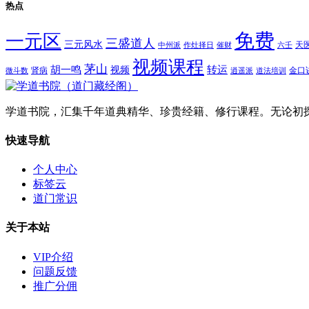
热点
免费
一元区
三盛道人
三元风水
天
中州派
作灶择日
催财
六壬
视频课程
茅山
胡一鸣
转运
视频
肾病
金口
微斗数
逍遥派
道法培训
学道书院，汇集千年道典精华、珍贵经籍、修行课程。无论初
快速导航
个人中心
标签云
道门常识
关于本站
VIP介绍
问题反馈
推广分佣