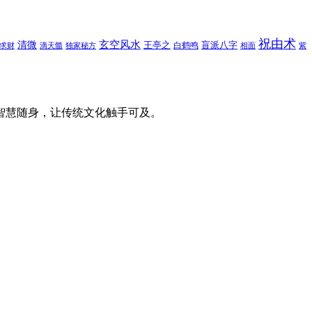
祝由术
玄空风水
清微
王亭之
盲派八字
白鹤鸣
求财
滴天髓
独家秘方
相面
紫
智慧随身，让传统文化触手可及。