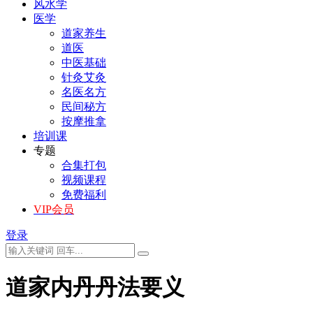
风水学
医学
道家养生
道医
中医基础
针灸艾灸
名医名方
民间秘方
按摩推拿
培训课
专题
合集打包
视频课程
免费福利
VIP会员
登录
道家内丹丹法要义