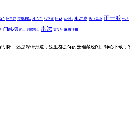
正一派
李洪成
招财
医门
孙宗萍
安徽相法
小六壬
杨公风水
张至顺
李少波
气功
雷法
门纯德
诀
麻衣神相
闾山
阿部泰山
高俊波
探阴阳，还是深研丹道，这里都是你的云端藏经阁。静心下载，