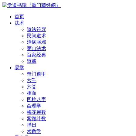
首页
法术
道法符咒
民间道术
治病驱邪
茅山法术
百家经典
道藏
易学
奇门遁甲
六壬
六爻
相面
四柱八字
命理学
梅花易数
紫微斗数
择日
术数学