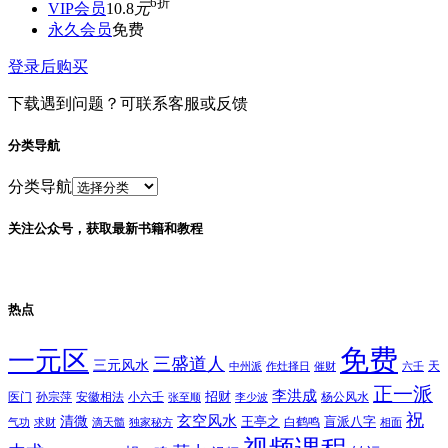
6折
VIP会员
10.8
元
永久会员
免费
登录后购买
下载遇到问题？可联系客服或反馈
分类导航
分类导航
关注公众号，获取最新书籍和教程
热点
免费
一元区
三盛道人
三元风水
天
中州派
作灶择日
催财
六壬
正一派
李洪成
招财
医门
孙宗萍
安徽相法
小六壬
杨公风水
张至顺
李少波
祝
玄空风水
清微
王亭之
盲派八字
白鹤鸣
气功
求财
滴天髓
独家秘方
相面