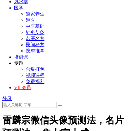
风水学
医学
道家养生
道医
中医基础
针灸艾灸
名医名方
民间秘方
按摩推拿
培训课
专题
合集打包
视频课程
免费福利
VIP会员
登录
雷麟宗微信头像预测法，名片