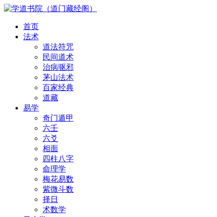
首页
法术
道法符咒
民间道术
治病驱邪
茅山法术
百家经典
道藏
易学
奇门遁甲
六壬
六爻
相面
四柱八字
命理学
梅花易数
紫微斗数
择日
术数学