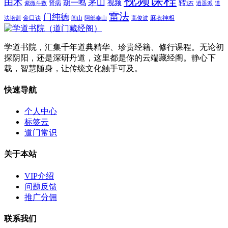
视频课程
由术
茅山
胡一鸣
转运
视频
肾病
紫微斗数
逍遥派
道
雷法
门纯德
金口诀
麻衣神相
法培训
闾山
阿部泰山
高俊波
学道书院，汇集千年道典精华、珍贵经籍、修行课程。无论初
探阴阳，还是深研丹道，这里都是你的云端藏经阁。静心下
载，智慧随身，让传统文化触手可及。
快速导航
个人中心
标签云
道门常识
关于本站
VIP介绍
问题反馈
推广分佣
联系我们