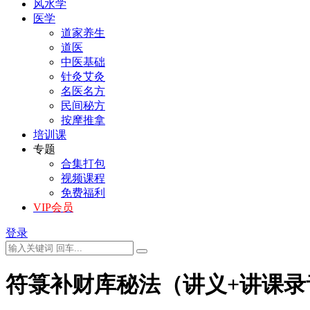
风水学
医学
道家养生
道医
中医基础
针灸艾灸
名医名方
民间秘方
按摩推拿
培训课
专题
合集打包
视频课程
免费福利
VIP会员
登录
符箓补财库秘法（讲义+讲课录