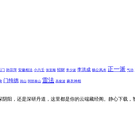
正一派
李洪成
招财
医门
孙宗萍
安徽相法
小六壬
杨公风水
张至顺
李少波
气功
雷法
门纯德
诀
麻衣神相
闾山
阿部泰山
高俊波
探阴阳，还是深研丹道，这里都是你的云端藏经阁。静心下载，