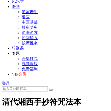
风水学
医学
道家养生
道医
中医基础
针灸艾灸
名医名方
民间秘方
按摩推拿
培训课
专题
合集打包
视频课程
免费福利
VIP会员
登录
清代湘西手抄符咒法本