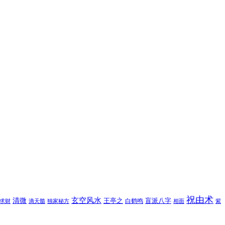
祝由术
玄空风水
清微
王亭之
盲派八字
白鹤鸣
求财
滴天髓
独家秘方
相面
紫