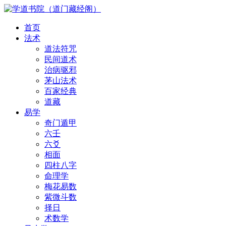
首页
法术
道法符咒
民间道术
治病驱邪
茅山法术
百家经典
道藏
易学
奇门遁甲
六壬
六爻
相面
四柱八字
命理学
梅花易数
紫微斗数
择日
术数学