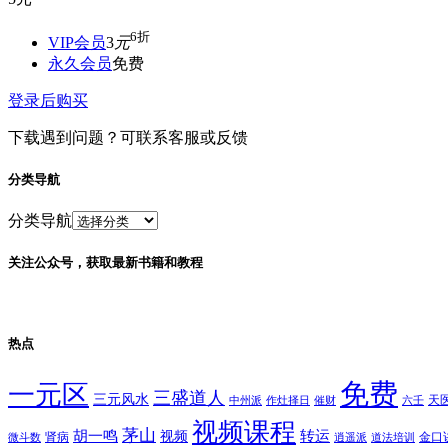
6折
VIP会员
3
元
永久会员
免费
登录后购买
下载遇到问题？可联系客服或反馈
分类导航
分类导航
关注公众号，获取最新书籍和教程
热点
免费
一元区
三盛道人
三元风水
天
中州派
作灶择日
催财
六壬
视频课程
茅山
胡一鸣
转运
视频
肾病
金口
微斗数
逍遥派
道法培训