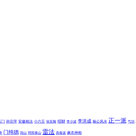
正一派
李洪成
招财
医门
孙宗萍
安徽相法
小六壬
杨公风水
张至顺
李少波
气功
雷法
门纯德
诀
麻衣神相
闾山
阿部泰山
高俊波