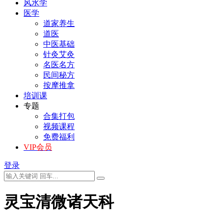
风水学
医学
道家养生
道医
中医基础
针灸艾灸
名医名方
民间秘方
按摩推拿
培训课
专题
合集打包
视频课程
免费福利
VIP会员
登录
灵宝清微诸天科