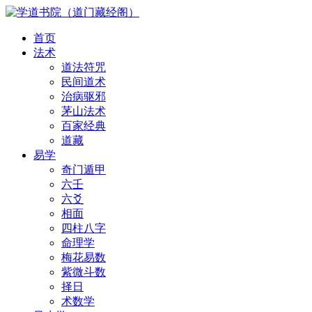
首页
法术
道法符咒
民间道术
治病驱邪
茅山法术
百家经典
道藏
易学
奇门遁甲
六壬
六爻
相面
四柱八字
命理学
梅花易数
紫微斗数
择日
术数学