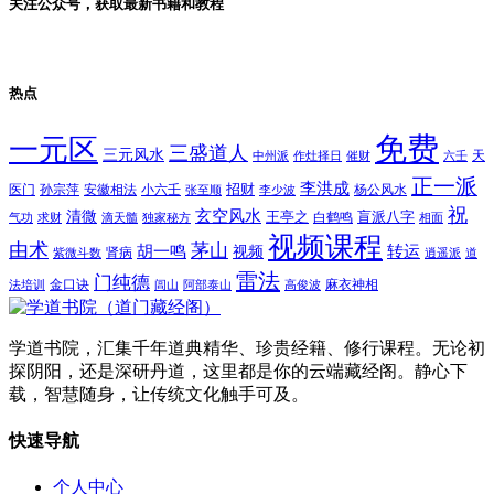
关注公众号，获取最新书籍和教程
热点
免费
一元区
三盛道人
三元风水
天
中州派
作灶择日
催财
六壬
正一派
李洪成
招财
医门
孙宗萍
安徽相法
小六壬
杨公风水
张至顺
李少波
祝
玄空风水
清微
王亭之
盲派八字
白鹤鸣
气功
求财
滴天髓
独家秘方
相面
视频课程
由术
茅山
胡一鸣
转运
视频
肾病
紫微斗数
逍遥派
道
雷法
门纯德
金口诀
麻衣神相
法培训
闾山
阿部泰山
高俊波
学道书院，汇集千年道典精华、珍贵经籍、修行课程。无论初
探阴阳，还是深研丹道，这里都是你的云端藏经阁。静心下
载，智慧随身，让传统文化触手可及。
快速导航
个人中心