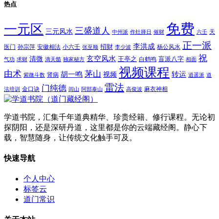
热点
免费
一元区
三盛道人
三元风水
天
中州派
作灶择日
催财
六壬
正一派
李洪成
招财
医门
孙宗萍
安徽相法
小六壬
杨公风水
张至顺
李少波
祝
玄空风水
清微
王亭之
盲派八字
白鹤鸣
气功
求财
滴天髓
独家秘方
相面
视频课程
由术
茅山
胡一鸣
转运
视频
肾病
紫微斗数
逍遥派
道
雷法
门纯德
金口诀
麻衣神相
法培训
闾山
阿部泰山
高俊波
学道书院，汇集千年道典精华、珍贵经籍、修行课程。无论初
探阴阳，还是深研丹道，这里都是你的云端藏经阁。静心下
载，智慧随身，让传统文化触手可及。
快速导航
个人中心
标签云
道门常识