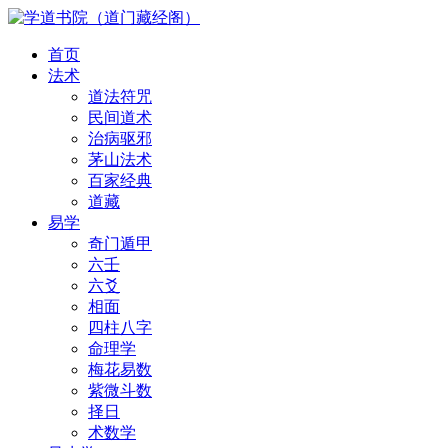
首页
法术
道法符咒
民间道术
治病驱邪
茅山法术
百家经典
道藏
易学
奇门遁甲
六壬
六爻
相面
四柱八字
命理学
梅花易数
紫微斗数
择日
术数学