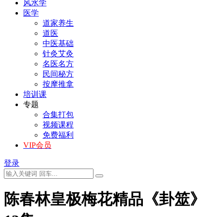
风水学
医学
道家养生
道医
中医基础
针灸艾灸
名医名方
民间秘方
按摩推拿
培训课
专题
合集打包
视频课程
免费福利
VIP会员
登录
陈春林皇极梅花精品《卦筮》