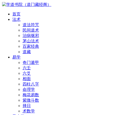
首页
法术
道法符咒
民间道术
治病驱邪
茅山法术
百家经典
道藏
易学
奇门遁甲
六壬
六爻
相面
四柱八字
命理学
梅花易数
紫微斗数
择日
术数学