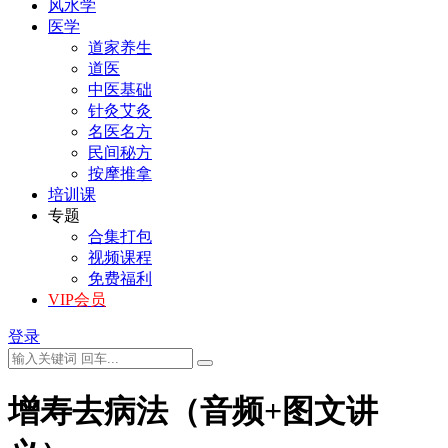
风水学
医学
道家养生
道医
中医基础
针灸艾灸
名医名方
民间秘方
按摩推拿
培训课
专题
合集打包
视频课程
免费福利
VIP会员
登录
增寿去病法（音频+图文讲