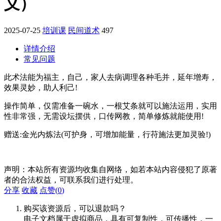
义）
2025-07-25
培训课
民间道术
497
详情介绍
常见问题
此术法能为福主，自己，家人去病调理各种毛并，延年增寿，
效果灵妙，助人利己!
操作简单，仅需准备一碗水，一根艾条就可以施法运用，实用
性非常强，无需设坛摆供，口传网教，简单修炼就能使用!
赠送:金光内炼法(可护身，可增加能量，行苻施法更加灵验!)
声明：本站所有资源均收集自网络，如若本站内容侵犯了原著
者的合法权益，可联系我们进行处理。
分享
收藏
点赞(
0
)
购买该资源后，可以退款吗？
电子文档属于虚拟商品，具有可复制性，可传播性，一