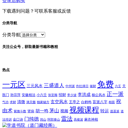
登录后购买
下载遇到问题？可联系客服或反馈
分类导航
分类导航
关注公众号，获取最新书籍和教程
热点
免费
一元区
三盛道人
三元风水
天
中州派
作灶择日
催财
六壬
正一派
李洪成
招财
医门
孙宗萍
安徽相法
小六壬
杨公风水
张至顺
李少波
祝
玄空风水
清微
王亭之
盲派八字
白鹤鸣
气功
求财
滴天髓
独家秘方
相面
视频课程
由术
茅山
胡一鸣
转运
视频
肾病
紫微斗数
逍遥派
道
雷法
门纯德
金口诀
麻衣神相
法培训
闾山
阿部泰山
高俊波