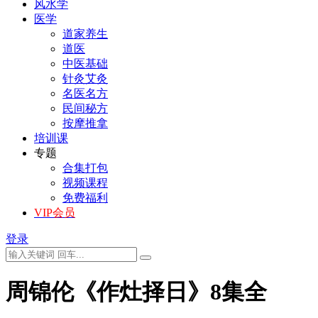
风水学
医学
道家养生
道医
中医基础
针灸艾灸
名医名方
民间秘方
按摩推拿
培训课
专题
合集打包
视频课程
免费福利
VIP会员
登录
周锦伦《作灶择日》8集全