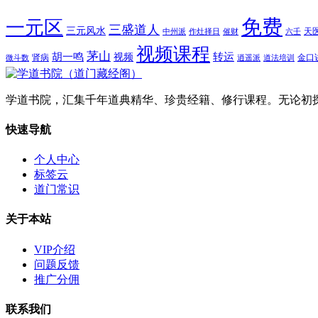
免费
一元区
三盛道人
三元风水
天
中州派
作灶择日
催财
六壬
视频课程
茅山
胡一鸣
转运
视频
肾病
金口
微斗数
逍遥派
道法培训
学道书院，汇集千年道典精华、珍贵经籍、修行课程。无论初
快速导航
个人中心
标签云
道门常识
关于本站
VIP介绍
问题反馈
推广分佣
联系我们