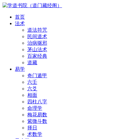
首页
法术
道法符咒
民间道术
治病驱邪
茅山法术
百家经典
道藏
易学
奇门遁甲
六壬
六爻
相面
四柱八字
命理学
梅花易数
紫微斗数
择日
术数学