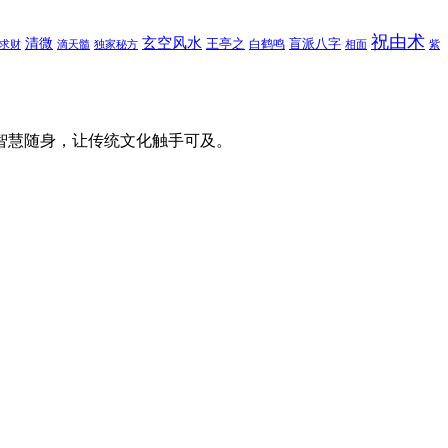
祝由术
玄空风水
清微
王亭之
盲派八字
白鹤鸣
求财
滴天髓
独家秘方
相面
紫
智慧随身，让传统文化触手可及。