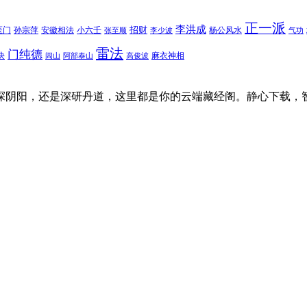
正一派
李洪成
招财
医门
孙宗萍
安徽相法
小六壬
杨公风水
张至顺
李少波
气功
雷法
门纯德
诀
麻衣神相
闾山
阿部泰山
高俊波
探阴阳，还是深研丹道，这里都是你的云端藏经阁。静心下载，