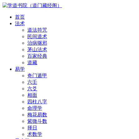
首页
法术
道法符咒
民间道术
治病驱邪
茅山法术
百家经典
道藏
易学
奇门遁甲
六壬
六爻
相面
四柱八字
命理学
梅花易数
紫微斗数
择日
术数学