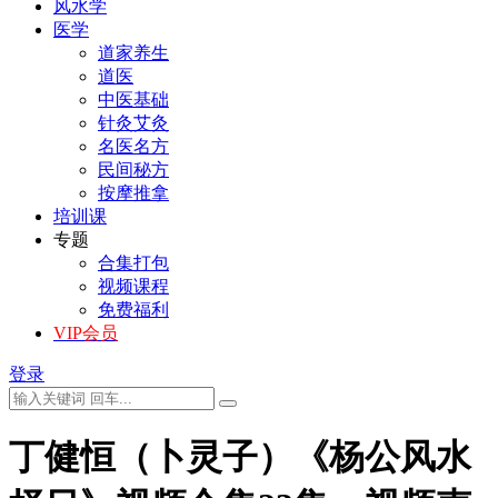
风水学
医学
道家养生
道医
中医基础
针灸艾灸
名医名方
民间秘方
按摩推拿
培训课
专题
合集打包
视频课程
免费福利
VIP会员
登录
丁健恒（卜灵子）《杨公风水