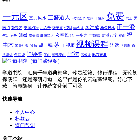
热点
免费
一元区
三盛道人
三元风水
天
中州派
作灶择日
催财
六壬
正一派
李洪成
招财
医门
孙宗萍
安徽相法
小六壬
杨公风水
张至顺
李少波
祝
玄空风水
清微
王亭之
盲派八字
白鹤鸣
气功
求财
滴天髓
独家秘方
相面
视频课程
由术
茅山
胡一鸣
转运
视频
肾病
紫微斗数
逍遥派
道
雷法
门纯德
金口诀
麻衣神相
法培训
闾山
阿部泰山
高俊波
学道书院，汇集千年道典精华、珍贵经籍、修行课程。无论初
探阴阳，还是深研丹道，这里都是你的云端藏经阁。静心下
载，智慧随身，让传统文化触手可及。
快速导航
个人中心
标签云
道门常识
关于本站