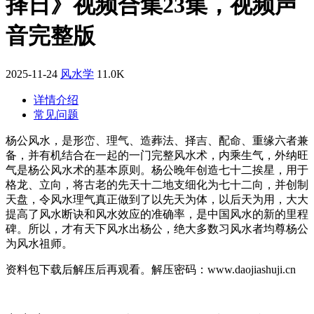
择日》视频合集23集，视频声
音完整版
2025-11-24
风水学
11.0K
详情介绍
常见问题
杨公风水，是形峦、理气、造葬法、择吉、配命、重缘六者兼
备，并有机结合在一起的一门完整风水术，内乘生气，外纳旺
气是杨公风水术的基本原则。杨公晚年创造七十二挨星，用于
格龙、立向，将古老的先天十二地支细化为七十二向，并创制
天盘，令风水理气真正做到了以先天为体，以后天为用，大大
提高了风水断诀和风水效应的准确率，是中国风水的新的里程
碑。所以，才有天下风水出杨公，绝大多数习风水者均尊杨公
为风水祖师。
资料包下载后解压后再观看。解压密码：www.daojiashuji.cn