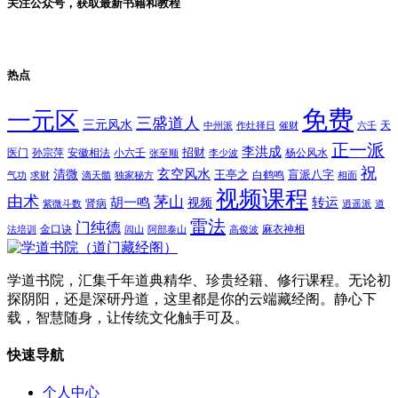
关注公众号，获取最新书籍和教程
热点
免费
一元区
三盛道人
三元风水
天
中州派
作灶择日
催财
六壬
正一派
李洪成
招财
医门
孙宗萍
安徽相法
小六壬
杨公风水
张至顺
李少波
祝
玄空风水
清微
王亭之
盲派八字
白鹤鸣
气功
求财
滴天髓
独家秘方
相面
视频课程
由术
茅山
胡一鸣
转运
视频
肾病
紫微斗数
逍遥派
道
雷法
门纯德
金口诀
麻衣神相
法培训
闾山
阿部泰山
高俊波
学道书院，汇集千年道典精华、珍贵经籍、修行课程。无论初
探阴阳，还是深研丹道，这里都是你的云端藏经阁。静心下
载，智慧随身，让传统文化触手可及。
快速导航
个人中心