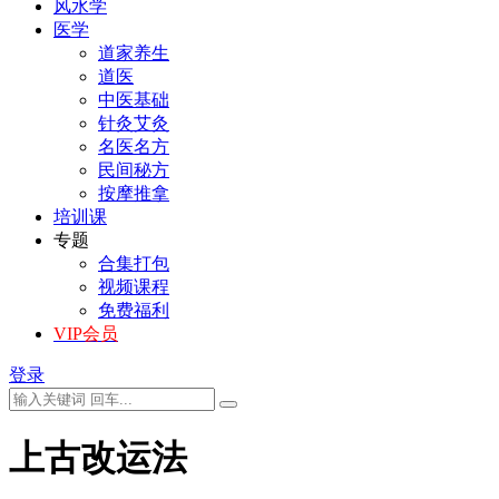
风水学
医学
道家养生
道医
中医基础
针灸艾灸
名医名方
民间秘方
按摩推拿
培训课
专题
合集打包
视频课程
免费福利
VIP会员
登录
上古改运法