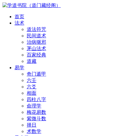
首页
法术
道法符咒
民间道术
治病驱邪
茅山法术
百家经典
道藏
易学
奇门遁甲
六壬
六爻
相面
四柱八字
命理学
梅花易数
紫微斗数
择日
术数学