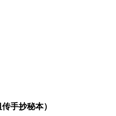
祖传手抄秘本）