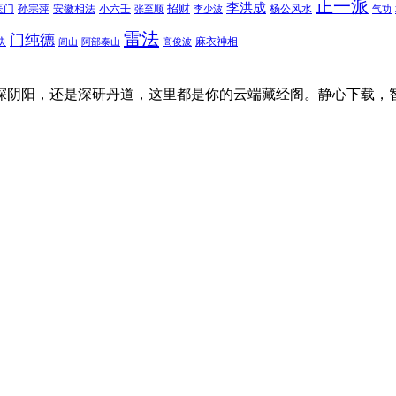
正一派
李洪成
招财
医门
孙宗萍
安徽相法
小六壬
杨公风水
张至顺
李少波
气功
雷法
门纯德
诀
麻衣神相
闾山
阿部泰山
高俊波
探阴阳，还是深研丹道，这里都是你的云端藏经阁。静心下载，