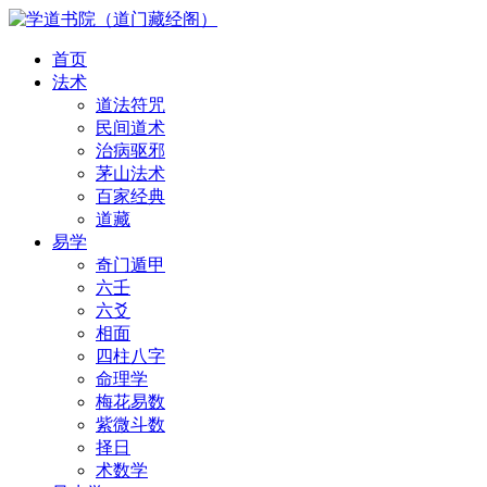
首页
法术
道法符咒
民间道术
治病驱邪
茅山法术
百家经典
道藏
易学
奇门遁甲
六壬
六爻
相面
四柱八字
命理学
梅花易数
紫微斗数
择日
术数学