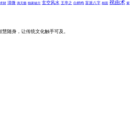
祝由术
玄空风水
清微
王亭之
盲派八字
白鹤鸣
求财
滴天髓
独家秘方
相面
紫
智慧随身，让传统文化触手可及。