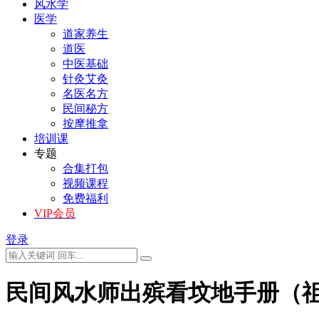
风水学
医学
道家养生
道医
中医基础
针灸艾灸
名医名方
民间秘方
按摩推拿
培训课
专题
合集打包
视频课程
免费福利
VIP会员
登录
民间风水师出殡看坟地手册（