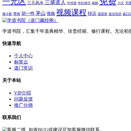
免费
一元区
三盛道人
三元风水
天
中州派
作灶择日
催财
六壬
视频课程
茅山
胡一鸣
转运
视频
肾病
金口
微斗数
逍遥派
道法培训
学道书院，汇集千年道典精华、珍贵经籍、修行课程。无论初
快速导航
个人中心
标签云
道门常识
关于本站
VIP介绍
问题反馈
推广分佣
联系我们
如有BUG或建议可加客服微信联系。