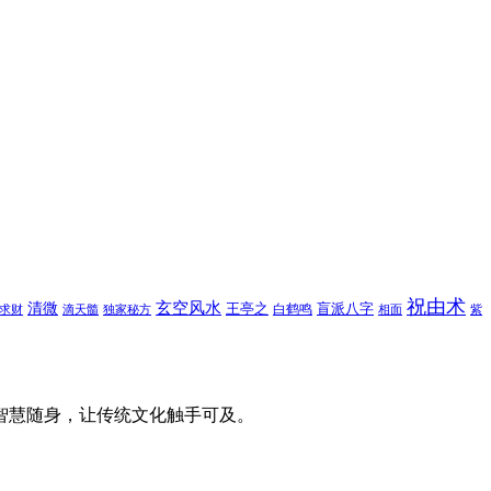
祝由术
玄空风水
清微
王亭之
盲派八字
白鹤鸣
求财
滴天髓
独家秘方
相面
紫
智慧随身，让传统文化触手可及。