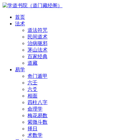
首页
法术
道法符咒
民间道术
治病驱邪
茅山法术
百家经典
道藏
易学
奇门遁甲
六壬
六爻
相面
四柱八字
命理学
梅花易数
紫微斗数
择日
术数学