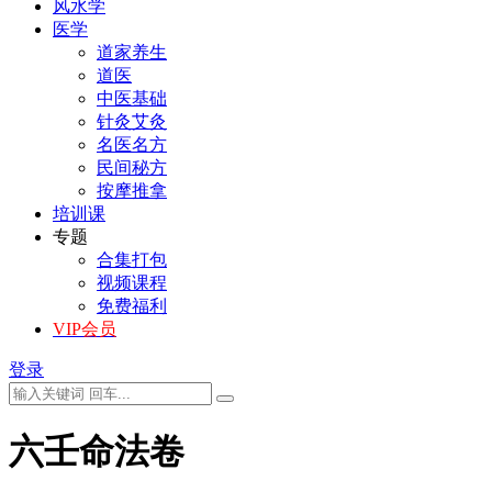
风水学
医学
道家养生
道医
中医基础
针灸艾灸
名医名方
民间秘方
按摩推拿
培训课
专题
合集打包
视频课程
免费福利
VIP会员
登录
六壬命法卷