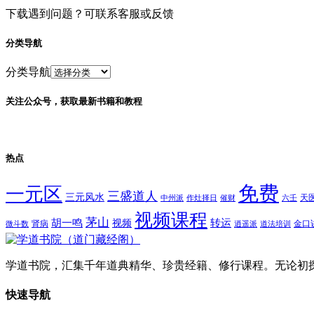
下载遇到问题？可联系客服或反馈
分类导航
分类导航
关注公众号，获取最新书籍和教程
热点
免费
一元区
三盛道人
三元风水
天
中州派
作灶择日
催财
六壬
视频课程
茅山
胡一鸣
转运
视频
肾病
金口
微斗数
逍遥派
道法培训
学道书院，汇集千年道典精华、珍贵经籍、修行课程。无论初
快速导航