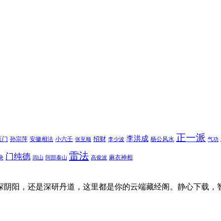
正一派
李洪成
招财
医门
孙宗萍
安徽相法
小六壬
杨公风水
张至顺
李少波
气功
雷法
门纯德
诀
麻衣神相
闾山
阿部泰山
高俊波
探阴阳，还是深研丹道，这里都是你的云端藏经阁。静心下载，