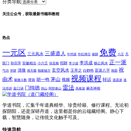
分类导航
关注公众号，获取最新书籍和教程
热点
免费
一元区
三盛道人
三元风水
天
中州派
作灶择日
催财
六壬
正一派
李洪成
招财
医门
孙宗萍
安徽相法
小六壬
杨公风水
张至顺
李少波
祝
玄空风水
清微
王亭之
盲派八字
白鹤鸣
气功
求财
滴天髓
独家秘方
相面
视频课程
由术
茅山
胡一鸣
转运
视频
肾病
紫微斗数
逍遥派
道
雷法
门纯德
金口诀
麻衣神相
法培训
闾山
阿部泰山
高俊波
学道书院，汇集千年道典精华、珍贵经籍、修行课程。无论初
探阴阳，还是深研丹道，这里都是你的云端藏经阁。静心下
载，智慧随身，让传统文化触手可及。
快速导航