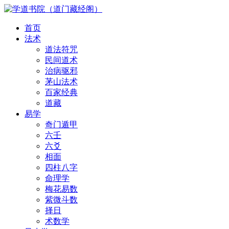
首页
法术
道法符咒
民间道术
治病驱邪
茅山法术
百家经典
道藏
易学
奇门遁甲
六壬
六爻
相面
四柱八字
命理学
梅花易数
紫微斗数
择日
术数学