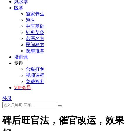
风水学
医学
道家养生
道医
中医基础
针灸艾灸
名医名方
民间秘方
按摩推拿
培训课
专题
合集打包
视频课程
免费福利
VIP会员
登录
碑后旺官法，催官改运，效果