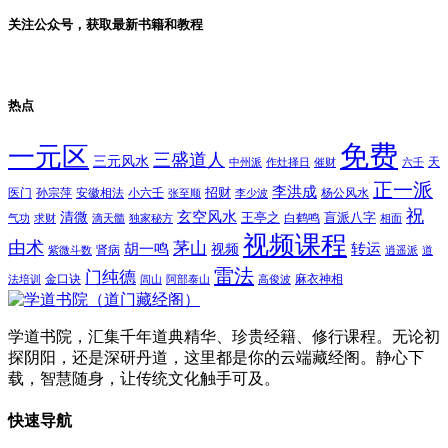
关注公众号，获取最新书籍和教程
热点
免费
一元区
三盛道人
三元风水
天
中州派
作灶择日
催财
六壬
正一派
李洪成
招财
医门
孙宗萍
安徽相法
小六壬
杨公风水
张至顺
李少波
祝
玄空风水
清微
王亭之
盲派八字
白鹤鸣
气功
求财
滴天髓
独家秘方
相面
视频课程
由术
茅山
胡一鸣
转运
视频
肾病
紫微斗数
逍遥派
道
雷法
门纯德
金口诀
麻衣神相
法培训
闾山
阿部泰山
高俊波
学道书院，汇集千年道典精华、珍贵经籍、修行课程。无论初
探阴阳，还是深研丹道，这里都是你的云端藏经阁。静心下
载，智慧随身，让传统文化触手可及。
快速导航