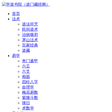
首页
法术
道法符咒
民间道术
治病驱邪
茅山法术
百家经典
道藏
易学
奇门遁甲
六壬
六爻
相面
四柱八字
命理学
梅花易数
紫微斗数
择日
术数学