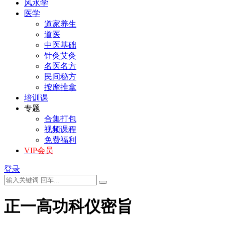
风水学
医学
道家养生
道医
中医基础
针灸艾灸
名医名方
民间秘方
按摩推拿
培训课
专题
合集打包
视频课程
免费福利
VIP会员
登录
正一高功科仪密旨