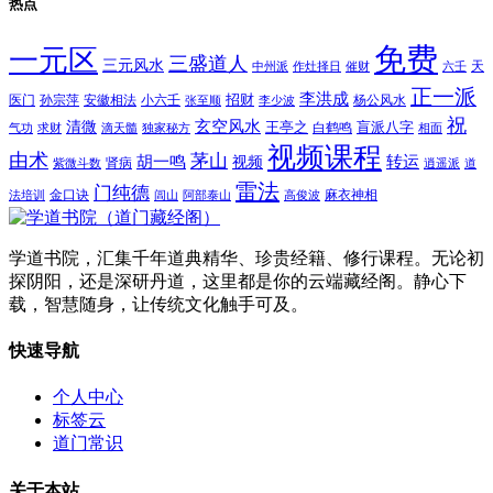
热点
免费
一元区
三盛道人
三元风水
天
中州派
作灶择日
催财
六壬
正一派
李洪成
招财
医门
孙宗萍
安徽相法
小六壬
杨公风水
张至顺
李少波
祝
玄空风水
清微
王亭之
盲派八字
白鹤鸣
气功
求财
滴天髓
独家秘方
相面
视频课程
由术
茅山
胡一鸣
转运
视频
肾病
紫微斗数
逍遥派
道
雷法
门纯德
金口诀
麻衣神相
法培训
闾山
阿部泰山
高俊波
学道书院，汇集千年道典精华、珍贵经籍、修行课程。无论初
探阴阳，还是深研丹道，这里都是你的云端藏经阁。静心下
载，智慧随身，让传统文化触手可及。
快速导航
个人中心
标签云
道门常识
关于本站