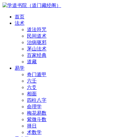
首页
法术
道法符咒
民间道术
治病驱邪
茅山法术
百家经典
道藏
易学
奇门遁甲
六壬
六爻
相面
四柱八字
命理学
梅花易数
紫微斗数
择日
术数学