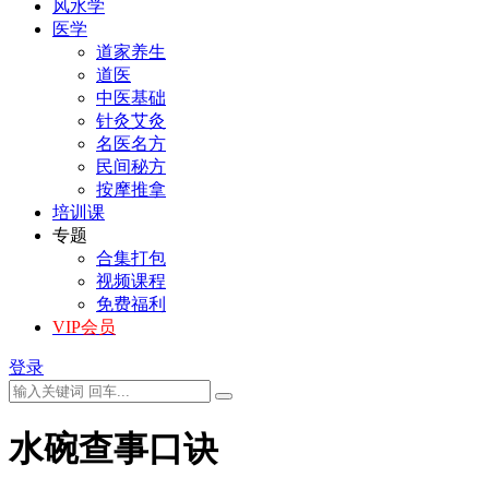
风水学
医学
道家养生
道医
中医基础
针灸艾灸
名医名方
民间秘方
按摩推拿
培训课
专题
合集打包
视频课程
免费福利
VIP会员
登录
水碗查事口诀