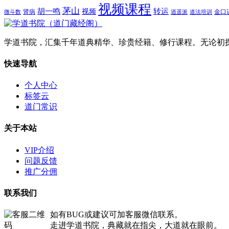
视频课程
茅山
胡一鸣
转运
视频
肾病
金口
微斗数
逍遥派
道法培训
学道书院，汇集千年道典精华、珍贵经籍、修行课程。无论初
快速导航
个人中心
标签云
道门常识
关于本站
VIP介绍
问题反馈
推广分佣
联系我们
如有BUG或建议可加客服微信联系。
走进学道书院，典藏就在指尖，大道就在眼前。