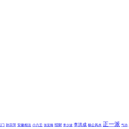
正一派
李洪成
招财
医门
孙宗萍
安徽相法
小六壬
杨公风水
张至顺
李少波
气功