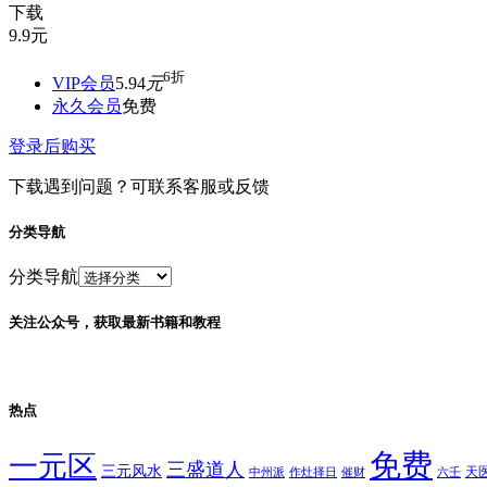
下载
9.9
元
6折
VIP会员
5.94
元
永久会员
免费
登录后购买
下载遇到问题？可联系客服或反馈
分类导航
分类导航
关注公众号，获取最新书籍和教程
热点
免费
一元区
三盛道人
三元风水
天
中州派
作灶择日
催财
六壬