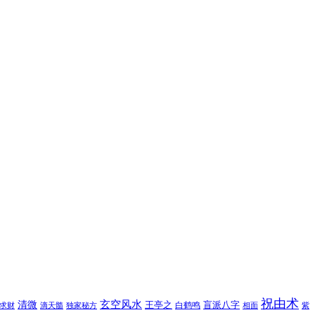
祝由术
玄空风水
清微
王亭之
盲派八字
白鹤鸣
求财
滴天髓
独家秘方
相面
紫