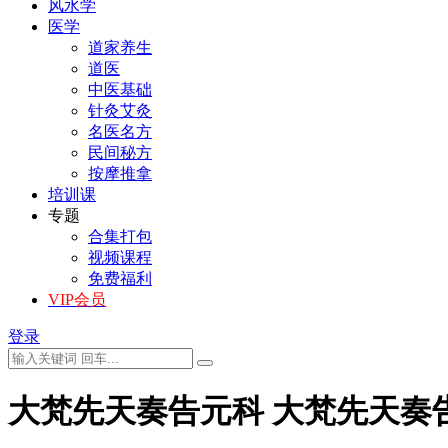
风水学
医学
道家养生
道医
中医基础
针灸艾灸
名医名方
民间秘方
按摩推拿
培训课
专题
合集打包
视频课程
免费福利
VIP会员
登录
大梵先天奏告元科 大梵先天奏告