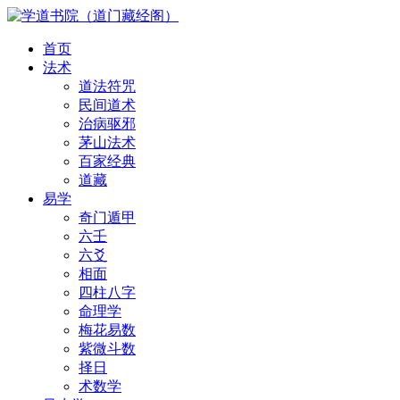
首页
法术
道法符咒
民间道术
治病驱邪
茅山法术
百家经典
道藏
易学
奇门遁甲
六壬
六爻
相面
四柱八字
命理学
梅花易数
紫微斗数
择日
术数学