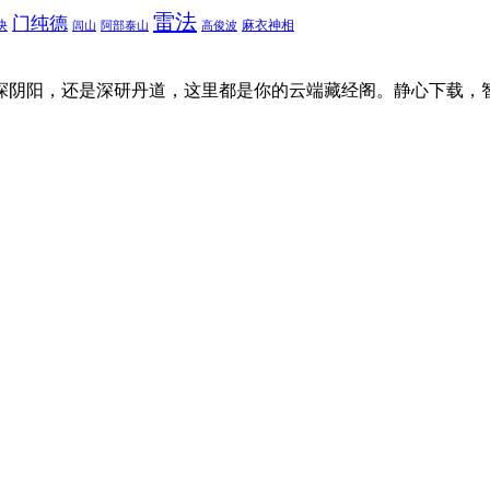
雷法
门纯德
诀
麻衣神相
闾山
阿部泰山
高俊波
探阴阳，还是深研丹道，这里都是你的云端藏经阁。静心下载，