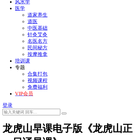
风水学
医学
道家养生
道医
中医基础
针灸艾灸
名医名方
民间秘方
按摩推拿
培训课
专题
合集打包
视频课程
免费福利
VIP会员
登录
龙虎山早课电子版《龙虎山正