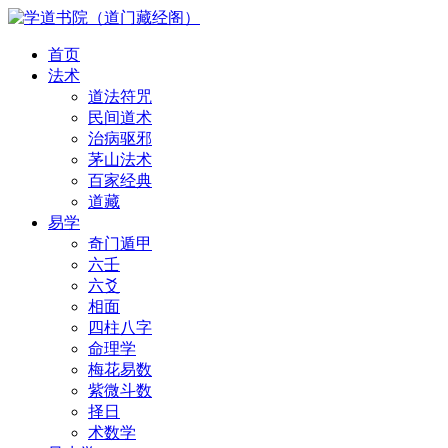
首页
法术
道法符咒
民间道术
治病驱邪
茅山法术
百家经典
道藏
易学
奇门遁甲
六壬
六爻
相面
四柱八字
命理学
梅花易数
紫微斗数
择日
术数学