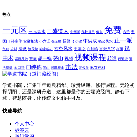
热点
免费
一元区
三盛道人
三元风水
天
中州派
作灶择日
催财
六壬
正一派
李洪成
招财
医门
孙宗萍
安徽相法
小六壬
杨公风水
张至顺
李少波
祝
玄空风水
清微
王亭之
盲派八字
白鹤鸣
气功
求财
滴天髓
独家秘方
相面
视频课程
由术
茅山
胡一鸣
转运
视频
肾病
紫微斗数
逍遥派
道
雷法
门纯德
金口诀
麻衣神相
法培训
闾山
阿部泰山
高俊波
学道书院，汇集千年道典精华、珍贵经籍、修行课程。无论初
探阴阳，还是深研丹道，这里都是你的云端藏经阁。静心下
载，智慧随身，让传统文化触手可及。
快速导航
个人中心
标签云
道门常识