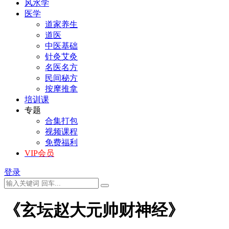
风水学
医学
道家养生
道医
中医基础
针灸艾灸
名医名方
民间秘方
按摩推拿
培训课
专题
合集打包
视频课程
免费福利
VIP会员
登录
《玄坛赵大元帅财神经》