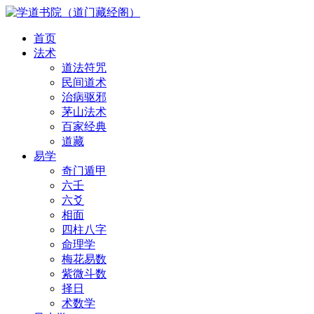
首页
法术
道法符咒
民间道术
治病驱邪
茅山法术
百家经典
道藏
易学
奇门遁甲
六壬
六爻
相面
四柱八字
命理学
梅花易数
紫微斗数
择日
术数学