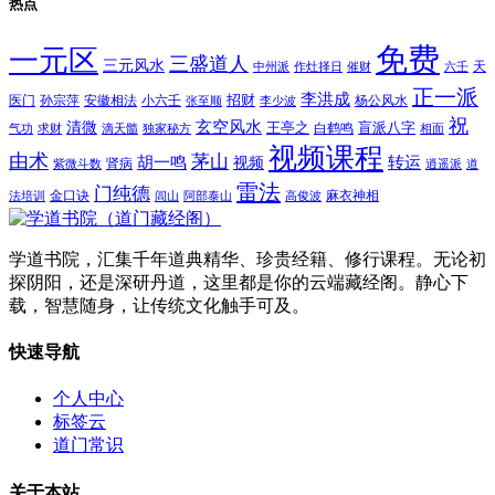
热点
免费
一元区
三盛道人
三元风水
天
中州派
作灶择日
催财
六壬
正一派
李洪成
招财
医门
孙宗萍
安徽相法
小六壬
杨公风水
张至顺
李少波
祝
玄空风水
清微
王亭之
盲派八字
白鹤鸣
气功
求财
滴天髓
独家秘方
相面
视频课程
由术
茅山
胡一鸣
转运
视频
肾病
紫微斗数
逍遥派
道
雷法
门纯德
金口诀
麻衣神相
法培训
闾山
阿部泰山
高俊波
学道书院，汇集千年道典精华、珍贵经籍、修行课程。无论初
探阴阳，还是深研丹道，这里都是你的云端藏经阁。静心下
载，智慧随身，让传统文化触手可及。
快速导航
个人中心
标签云
道门常识
关于本站