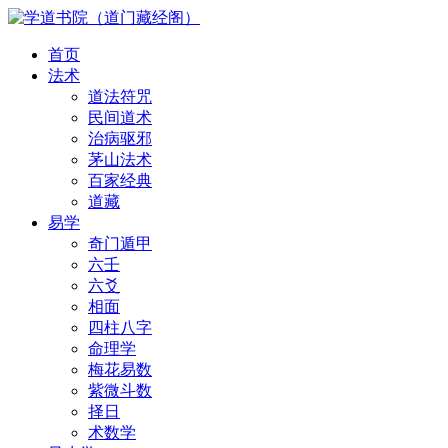
首页
法术
道法符咒
民间道术
治病驱邪
茅山法术
百家经典
道藏
易学
奇门遁甲
六壬
六爻
相面
四柱八字
命理学
梅花易数
紫微斗数
择日
术数学