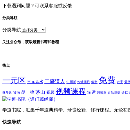
下载遇到问题？可联系客服或反馈
分类导航
分类导航
关注公众号，获取最新书籍和教程
热点
免费
一元区
三盛道人
三元风水
天
中州派
作灶择日
催财
六壬
视频课程
茅山
胡一鸣
转运
视频
肾病
金口
微斗数
逍遥派
道法培训
学道书院，汇集千年道典精华、珍贵经籍、修行课程。无论初
快速导航