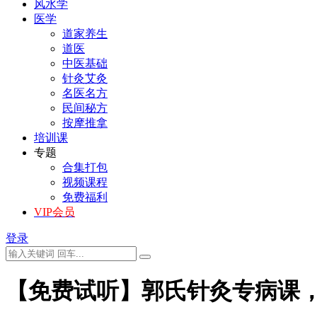
风水学
医学
道家养生
道医
中医基础
针灸艾灸
名医名方
民间秘方
按摩推拿
培训课
专题
合集打包
视频课程
免费福利
VIP会员
登录
【免费试听】郭氏针灸专病课