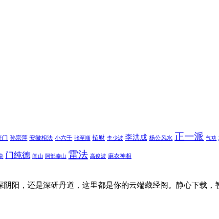
正一派
李洪成
招财
医门
孙宗萍
安徽相法
小六壬
杨公风水
张至顺
李少波
气功
雷法
门纯德
诀
麻衣神相
闾山
阿部泰山
高俊波
探阴阳，还是深研丹道，这里都是你的云端藏经阁。静心下载，