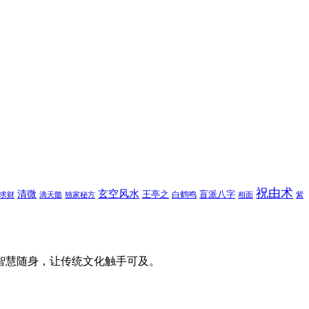
祝由术
玄空风水
清微
王亭之
盲派八字
白鹤鸣
求财
滴天髓
独家秘方
相面
紫
智慧随身，让传统文化触手可及。