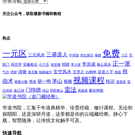
分类导航
关注公众号，获取最新书籍和教程
热点
免费
一元区
三盛道人
三元风水
天
中州派
作灶择日
催财
六壬
正一派
李洪成
招财
医门
孙宗萍
安徽相法
小六壬
杨公风水
张至顺
李少波
祝
玄空风水
清微
王亭之
盲派八字
白鹤鸣
气功
求财
滴天髓
独家秘方
相面
视频课程
由术
茅山
胡一鸣
转运
视频
肾病
紫微斗数
逍遥派
道
雷法
门纯德
金口诀
麻衣神相
法培训
闾山
阿部泰山
高俊波
学道书院，汇集千年道典精华、珍贵经籍、修行课程。无论初
探阴阳，还是深研丹道，这里都是你的云端藏经阁。静心下
载，智慧随身，让传统文化触手可及。
快速导航