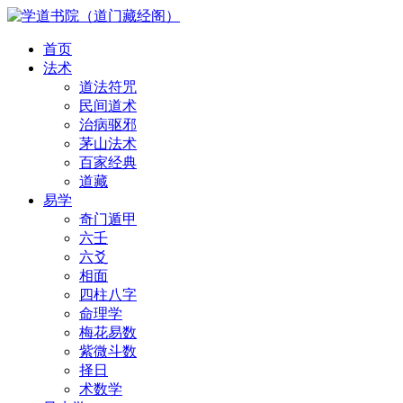
首页
法术
道法符咒
民间道术
治病驱邪
茅山法术
百家经典
道藏
易学
奇门遁甲
六壬
六爻
相面
四柱八字
命理学
梅花易数
紫微斗数
择日
术数学