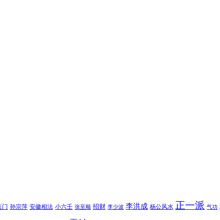
正一派
李洪成
招财
医门
孙宗萍
安徽相法
小六壬
杨公风水
张至顺
李少波
气功