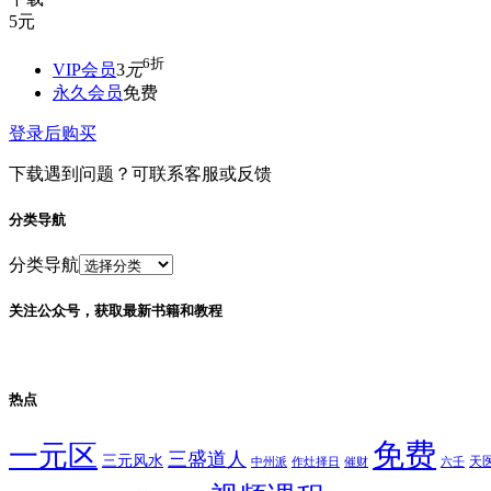
5
元
6折
VIP会员
3
元
永久会员
免费
登录后购买
下载遇到问题？可联系客服或反馈
分类导航
分类导航
关注公众号，获取最新书籍和教程
热点
免费
一元区
三盛道人
三元风水
天
中州派
作灶择日
催财
六壬