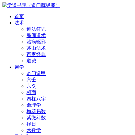
首页
法术
道法符咒
民间道术
治病驱邪
茅山法术
百家经典
道藏
易学
奇门遁甲
六壬
六爻
相面
四柱八字
命理学
梅花易数
紫微斗数
择日
术数学