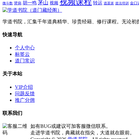
视频课程
茅山
胡一鸣
转运
视频
肾病
金口
微斗数
逍遥派
道法培训
学道书院，汇集千年道典精华、珍贵经籍、修行课程。无论初
快速导航
个人中心
标签云
道门常识
关于本站
VIP介绍
问题反馈
推广分佣
联系我们
如有BUG或建议可加客服微信联系。
走进学道书院，典藏就在指尖，大道就在眼前。