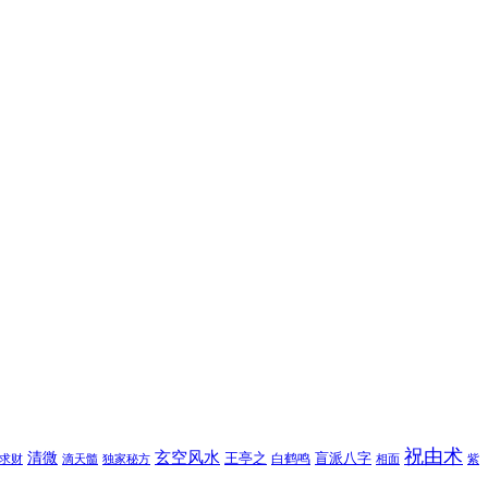
祝由术
玄空风水
清微
王亭之
盲派八字
白鹤鸣
求财
滴天髓
独家秘方
相面
紫