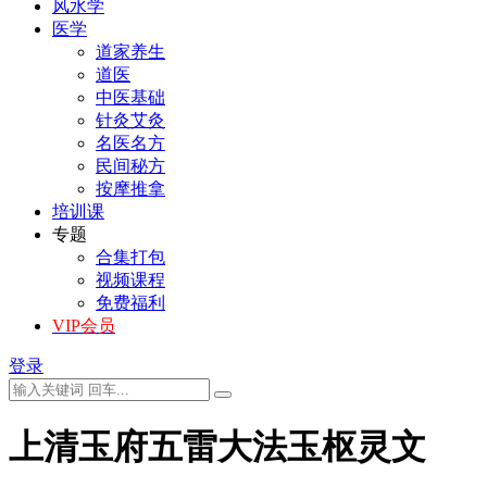
风水学
医学
道家养生
道医
中医基础
针灸艾灸
名医名方
民间秘方
按摩推拿
培训课
专题
合集打包
视频课程
免费福利
VIP会员
登录
上清玉府五雷大法玉枢灵文