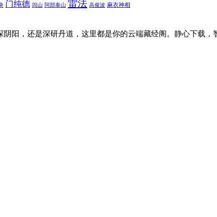
雷法
门纯德
诀
麻衣神相
闾山
阿部泰山
高俊波
探阴阳，还是深研丹道，这里都是你的云端藏经阁。静心下载，