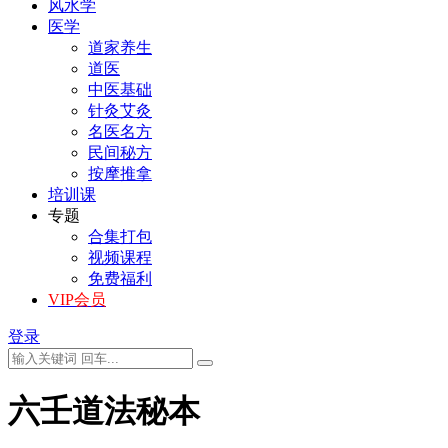
风水学
医学
道家养生
道医
中医基础
针灸艾灸
名医名方
民间秘方
按摩推拿
培训课
专题
合集打包
视频课程
免费福利
VIP会员
登录
六壬道法秘本