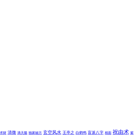
祝由术
玄空风水
清微
王亭之
盲派八字
白鹤鸣
求财
滴天髓
独家秘方
相面
紫