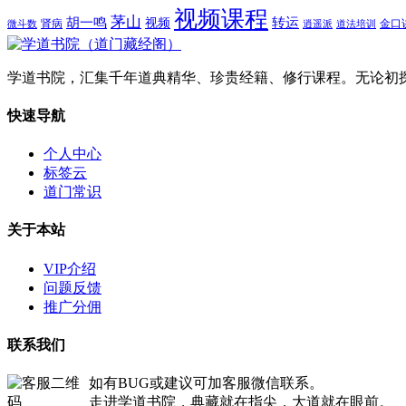
视频课程
茅山
胡一鸣
转运
视频
肾病
金口
微斗数
逍遥派
道法培训
学道书院，汇集千年道典精华、珍贵经籍、修行课程。无论初
快速导航
个人中心
标签云
道门常识
关于本站
VIP介绍
问题反馈
推广分佣
联系我们
如有BUG或建议可加客服微信联系。
走进学道书院，典藏就在指尖，大道就在眼前。