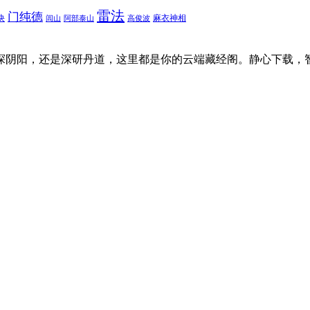
雷法
门纯德
诀
麻衣神相
闾山
阿部泰山
高俊波
探阴阳，还是深研丹道，这里都是你的云端藏经阁。静心下载，