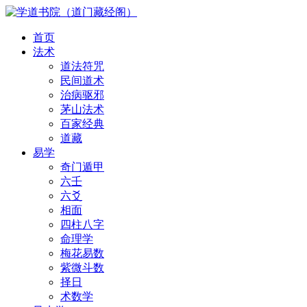
首页
法术
道法符咒
民间道术
治病驱邪
茅山法术
百家经典
道藏
易学
奇门遁甲
六壬
六爻
相面
四柱八字
命理学
梅花易数
紫微斗数
择日
术数学