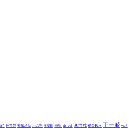
正一派
李洪成
招财
医门
孙宗萍
安徽相法
小六壬
杨公风水
张至顺
李少波
气功