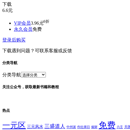
下载
6.6
元
6折
VIP会员
3.96
元
永久会员
免费
登录后购买
下载遇到问题？可联系客服或反馈
分类导航
分类导航
关注公众号，获取最新书籍和教程
热点
免费
一元区
三盛道人
三元风水
天
中州派
作灶择日
催财
六壬