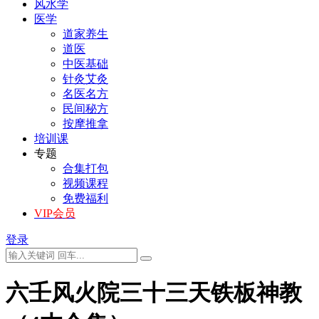
风水学
医学
道家养生
道医
中医基础
针灸艾灸
名医名方
民间秘方
按摩推拿
培训课
专题
合集打包
视频课程
免费福利
VIP会员
登录
六壬风火院三十三天铁板神教