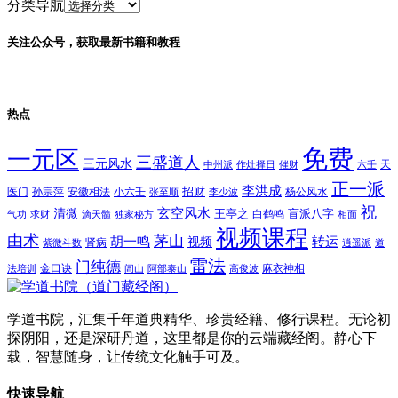
分类导航
关注公众号，获取最新书籍和教程
热点
免费
一元区
三盛道人
三元风水
天
中州派
作灶择日
催财
六壬
正一派
李洪成
招财
医门
孙宗萍
安徽相法
小六壬
杨公风水
张至顺
李少波
祝
玄空风水
清微
王亭之
盲派八字
白鹤鸣
气功
求财
滴天髓
独家秘方
相面
视频课程
由术
茅山
胡一鸣
转运
视频
肾病
紫微斗数
逍遥派
道
雷法
门纯德
金口诀
麻衣神相
法培训
闾山
阿部泰山
高俊波
学道书院，汇集千年道典精华、珍贵经籍、修行课程。无论初
探阴阳，还是深研丹道，这里都是你的云端藏经阁。静心下
载，智慧随身，让传统文化触手可及。
快速导航