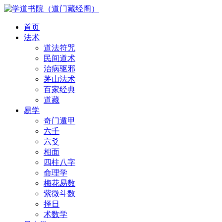
首页
法术
道法符咒
民间道术
治病驱邪
茅山法术
百家经典
道藏
易学
奇门遁甲
六壬
六爻
相面
四柱八字
命理学
梅花易数
紫微斗数
择日
术数学