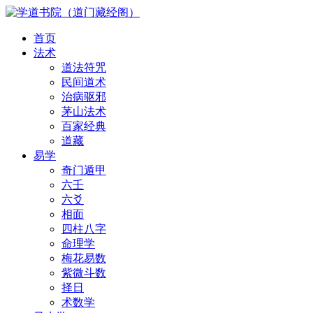
首页
法术
道法符咒
民间道术
治病驱邪
茅山法术
百家经典
道藏
易学
奇门遁甲
六壬
六爻
相面
四柱八字
命理学
梅花易数
紫微斗数
择日
术数学