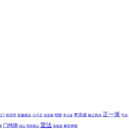
正一派
李洪成
招财
医门
孙宗萍
安徽相法
小六壬
杨公风水
张至顺
李少波
气功
雷法
门纯德
诀
麻衣神相
闾山
阿部泰山
高俊波