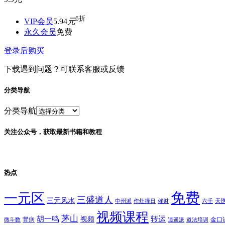
6折
VIP会员
5.94
元
永久会员
免费
登录后购买
下载遇到问题？可联系客服或反馈
分类导航
分类导航
关注公众号，获取最新书籍和教程
热点
免费
一元区
三盛道人
三元风水
天
中州派
作灶择日
催财
六壬
视频课程
茅山
胡一鸣
转运
视频
肾病
金口
微斗数
逍遥派
道法培训