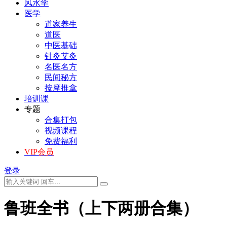
风水学
医学
道家养生
道医
中医基础
针灸艾灸
名医名方
民间秘方
按摩推拿
培训课
专题
合集打包
视频课程
免费福利
VIP会员
登录
鲁班全书（上下两册合集）