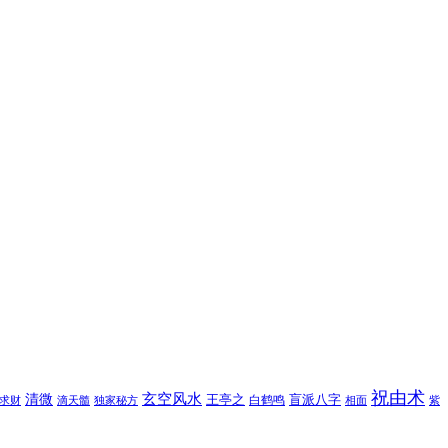
祝由术
玄空风水
清微
王亭之
盲派八字
白鹤鸣
求财
滴天髓
独家秘方
相面
紫