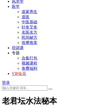
风水学
医学
道家养生
道医
中医基础
针灸艾灸
名医名方
民间秘方
按摩推拿
培训课
专题
合集打包
视频课程
免费福利
VIP会员
登录
老君坛水法秘本