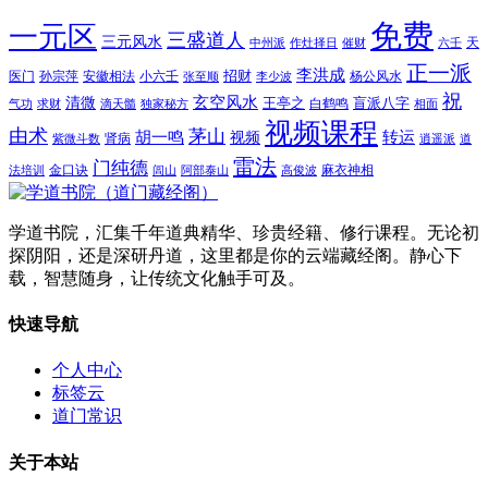
免费
一元区
三盛道人
三元风水
天
中州派
作灶择日
催财
六壬
正一派
李洪成
招财
医门
孙宗萍
安徽相法
小六壬
杨公风水
张至顺
李少波
祝
玄空风水
清微
王亭之
盲派八字
白鹤鸣
气功
求财
滴天髓
独家秘方
相面
视频课程
由术
茅山
胡一鸣
转运
视频
肾病
紫微斗数
逍遥派
道
雷法
门纯德
金口诀
麻衣神相
法培训
闾山
阿部泰山
高俊波
学道书院，汇集千年道典精华、珍贵经籍、修行课程。无论初
探阴阳，还是深研丹道，这里都是你的云端藏经阁。静心下
载，智慧随身，让传统文化触手可及。
快速导航
个人中心
标签云
道门常识
关于本站