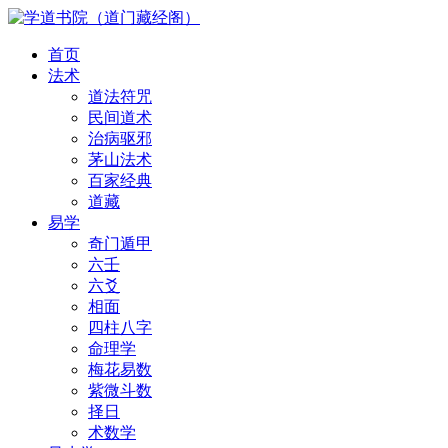
首页
法术
道法符咒
民间道术
治病驱邪
茅山法术
百家经典
道藏
易学
奇门遁甲
六壬
六爻
相面
四柱八字
命理学
梅花易数
紫微斗数
择日
术数学