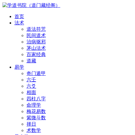
首页
法术
道法符咒
民间道术
治病驱邪
茅山法术
百家经典
道藏
易学
奇门遁甲
六壬
六爻
相面
四柱八字
命理学
梅花易数
紫微斗数
择日
术数学