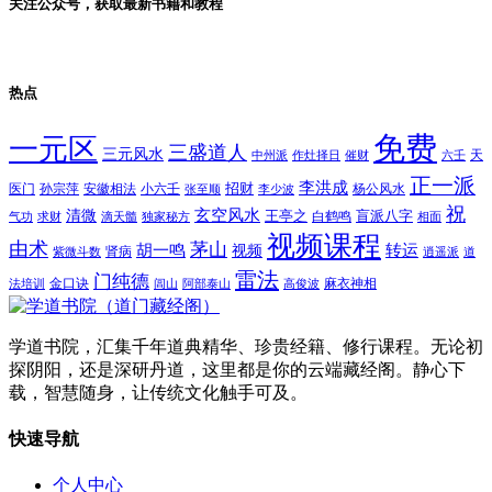
关注公众号，获取最新书籍和教程
热点
免费
一元区
三盛道人
三元风水
天
中州派
作灶择日
催财
六壬
正一派
李洪成
招财
医门
孙宗萍
安徽相法
小六壬
杨公风水
张至顺
李少波
祝
玄空风水
清微
王亭之
盲派八字
白鹤鸣
气功
求财
滴天髓
独家秘方
相面
视频课程
由术
茅山
胡一鸣
转运
视频
肾病
紫微斗数
逍遥派
道
雷法
门纯德
金口诀
麻衣神相
法培训
闾山
阿部泰山
高俊波
学道书院，汇集千年道典精华、珍贵经籍、修行课程。无论初
探阴阳，还是深研丹道，这里都是你的云端藏经阁。静心下
载，智慧随身，让传统文化触手可及。
快速导航
个人中心