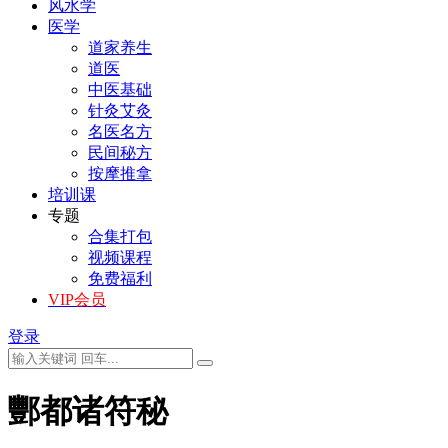
风水学
医学
道家养生
道医
中医基础
针灸艾灸
名医名方
民间秘方
按摩推拿
培训课
专题
合集打包
视频课程
免费福利
VIP会员
登录
酆都诸符秘