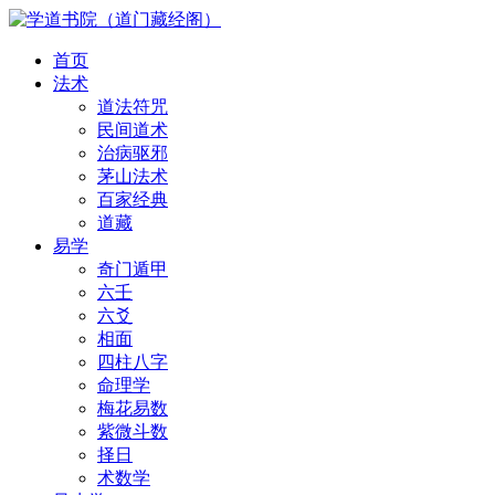
首页
法术
道法符咒
民间道术
治病驱邪
茅山法术
百家经典
道藏
易学
奇门遁甲
六壬
六爻
相面
四柱八字
命理学
梅花易数
紫微斗数
择日
术数学