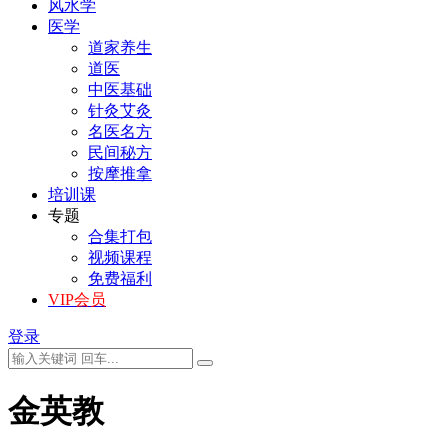
风水学
医学
道家养生
道医
中医基础
针灸艾灸
名医名方
民间秘方
按摩推拿
培训课
专题
合集打包
视频课程
免费福利
VIP会员
登录
金英教