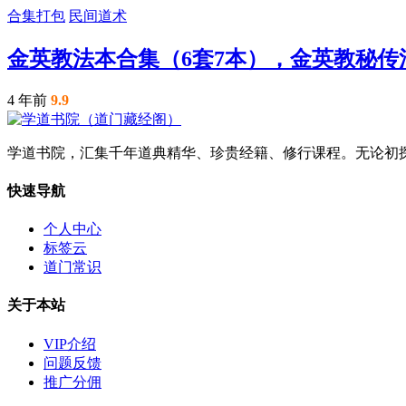
合集打包
民间道术
金英教法本合集（6套7本），金英教秘
4 年前
9.9
学道书院，汇集千年道典精华、珍贵经籍、修行课程。无论初
快速导航
个人中心
标签云
道门常识
关于本站
VIP介绍
问题反馈
推广分佣