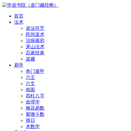
首页
法术
道法符咒
民间道术
治病驱邪
茅山法术
百家经典
道藏
易学
奇门遁甲
六壬
六爻
相面
四柱八字
命理学
梅花易数
紫微斗数
择日
术数学