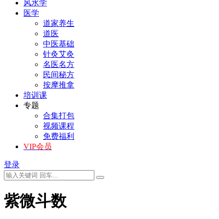
风水学
医学
道家养生
道医
中医基础
针灸艾灸
名医名方
民间秘方
按摩推拿
培训课
专题
合集打包
视频课程
免费福利
VIP会员
登录
紫微斗数