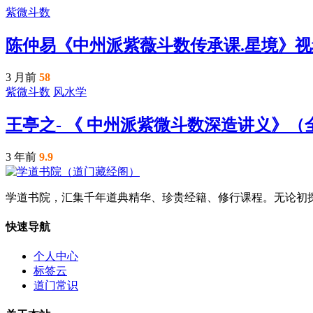
紫微斗数
陈仲易《中州派紫薇斗数传承课.星境》
3 月前
58
紫微斗数
风水学
王亭之- 《 中州派紫微斗数深造讲义》（
3 年前
9.9
学道书院，汇集千年道典精华、珍贵经籍、修行课程。无论初
快速导航
个人中心
标签云
道门常识